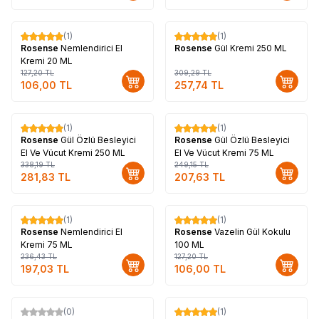
(1)
(1)
%
17
%
17
Rosense
Nemlendirici El
Rosense
Gül Kremi 250 ML
Kremi 20 ML
127,20
TL
309,29
TL
106,00
TL
257,74
TL
(1)
(1)
%
17
%
17
Rosense
Gül Özlü Besleyici
Rosense
Gül Özlü Besleyici
El Ve Vücut Kremi 250 ML
El Ve Vücut Kremi 75 ML
338,19
TL
249,15
TL
281,83
TL
207,63
TL
(1)
(1)
%
17
%
17
Rosense
Nemlendirici El
Rosense
Vazelin Gül Kokulu
Kremi 75 ML
100 ML
236,43
TL
127,20
TL
197,03
TL
106,00
TL
Tükendi
(0)
(1)
%
18
%
17