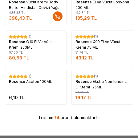
Rosense
Vücut Kremi Body
Rosense
El Ve Vücut Losyonu
Butter Hindistan Cevizi Yağı
200 ML
ve Gül Yağlı Nemlendirici
486,38
TL
162,34
TL
398,43
TL
135,29
TL
Bakım 150 ML
Tükendi
Tükendi
(1)
(1)
%
17
%
17
Rosense
Q10 El Ve Vücut
Rosense
Q10 El Ve Vücut
Kremi 250ML
Kremi 75 ML
97,00
TL
51,74
TL
80,83
TL
43,12
TL
Tükendi
Tükendi
(1)
(1)
%
33
Rosense
Aseton 100ML
Rosense
Ekstra Nemlendirici
El Kremi 125ML
24,25
TL
6,10
TL
16,17
TL
Toplam
14
ürün bulunmaktadır.