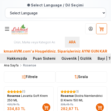
🌐 Select Language / Dil Seçimi
Hesabım
Sepet
ARA
kmanAVM.com'a Hoşgeldiniz. Siparişleriniz AYNI GÜN KARGO'da.
Hakkımızda
Puan Sistemi
Güvenlik | Gizlilik
Bayi | T
Ana Sayfa
Rosense
Filtrele
Sırala
(1)
(1)
%
17
%
17
Rosense
Lavanta Soft Krem
Rosense
Ekstra Nemlendirici
250 ML
El Kremi 150 ML
401,79
TL
339,45
TL
334,83
TL
282,87
TL