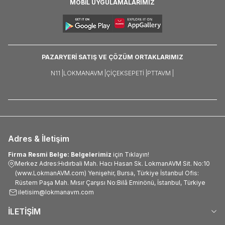
MOBİL UYGULAMALARIMIZ
PAZARYERİ SATIŞ VE ÇÖZÜM ORTAKLARIMIZ
N11 |
LOKMANAVM |
ÇIÇEKSEPETI |
PTTAVM |
Adres & İletişim
Firma Resmi Belge: Belgelerimiz
için Tıklayın!
Merkez Adres:Hıdırbali Mah. Hacı Hasan Sk. LokmanAVM Sit. No:10
(www.LokmanAVM.com) Yenişehir, Bursa, Türkiye İstanbul Ofis:
Rüstem Paşa Mah. Mısır Çarşısı No:Bilâ Eminönü, İstanbul, Türkiye
iletisim@lokmanavm.com
İLETİŞİM