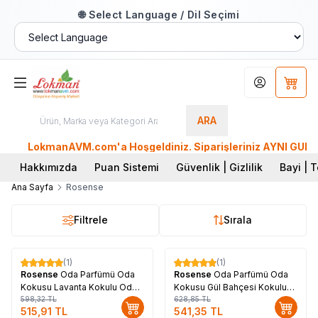
🌐 Select Language / Dil Seçimi
Hesabım
Sepet
ARA
LokmanAVM.com'a Hoşgeldiniz. Siparişleriniz AYNI GÜN KAR
Hakkımızda
Puan Sistemi
Güvenlik | Gizlilik
Bayi | T
Ana Sayfa
Rosense
Filtrele
Sırala
(1)
(1)
%
14
%
14
Rosense
Oda Parfümü Oda
Rosense
Oda Parfümü Oda
Kokusu Lavanta Kokulu Oda
Kokusu Gül Bahçesi Kokulu
Spreyi Lavander Garden 350
598,32
TL
Oda Spreyi Rose Garden 350
628,85
TL
515,91
TL
541,35
TL
ML
ML