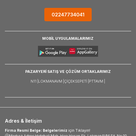
02247734041
MOBİL UYGULAMALARIMIZ
PAZARYERİ SATIŞ VE ÇÖZÜM ORTAKLARIMIZ
N11 |
LOKMANAVM |
ÇIÇEKSEPETI |
PTTAVM |
Adres & İletişim
Firma Resmi Belge: Belgelerimiz
için Tıklayın!
Merkez Adres:Hıdırbali Mah. Hacı Hasan Sk. LokmanAVM Sit. No:10