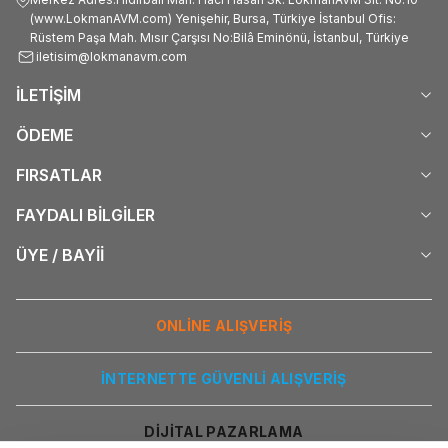
(www.LokmanAVM.com) Yenişehir, Bursa, Türkiye İstanbul Ofis:
Rüstem Paşa Mah. Mısır Çarşısı No:Bilâ Eminönü, İstanbul, Türkiye
iletisim@lokmanavm.com
İLETİŞİM
ÖDEME
FIRSATLAR
FAYDALI BİLGİLER
ÜYE / BAYİİ
ONLİNE ALIŞVERİŞ
İNTERNETTE GÜVENLİ ALIŞVERİŞ
DİJİTAL PAZARLAMA