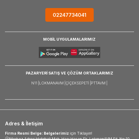
02247734041
MOBİL UYGULAMALARIMIZ
PAZARYERİ SATIŞ VE ÇÖZÜM ORTAKLARIMIZ
N11 |
LOKMANAVM |
ÇIÇEKSEPETI |
PTTAVM |
Adres & İletişim
Firma Resmi Belge: Belgelerimiz
için Tıklayın!
Merkez Adres:Hıdırbali Mah. Hacı Hasan Sk. LokmanAVM Sit. No:10