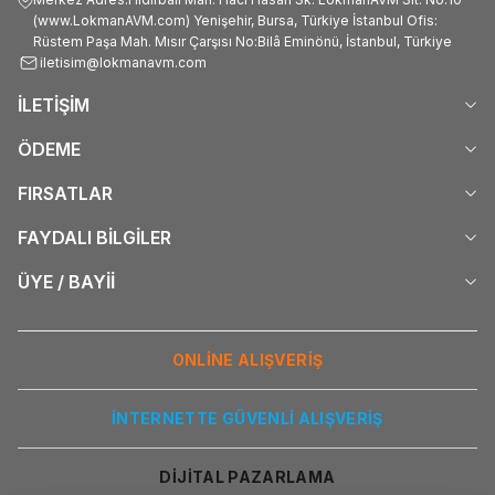
(www.LokmanAVM.com) Yenişehir, Bursa, Türkiye İstanbul Ofis:
Rüstem Paşa Mah. Mısır Çarşısı No:Bilâ Eminönü, İstanbul, Türkiye
iletisim@lokmanavm.com
İLETİŞİM
ÖDEME
FIRSATLAR
FAYDALI BİLGİLER
ÜYE / BAYİİ
ONLİNE ALIŞVERİŞ
İNTERNETTE GÜVENLİ ALIŞVERİŞ
DİJİTAL PAZARLAMA