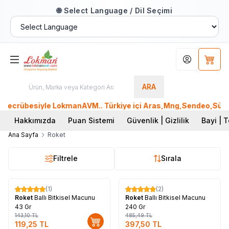
🌐 Select Language / Dil Seçimi
Hesabım
Sepet
ARA
 Tecrübesiyle LokmanAVM.. Türkiye içi Aras,Mng,Sendeo,Sürat 
Hakkımızda
Puan Sistemi
Güvenlik | Gizlilik
Bayi | T
Ana Sayfa
Roket
Filtrele
Sırala
Tükendi
(1)
(2)
%
17
%
18
Roket
Ballı Bitkisel Macunu
Roket
Ballı Bitkisel Macunu
43 Gr
240 Gr
143,10
TL
485,49
TL
119,25
TL
397,50
TL