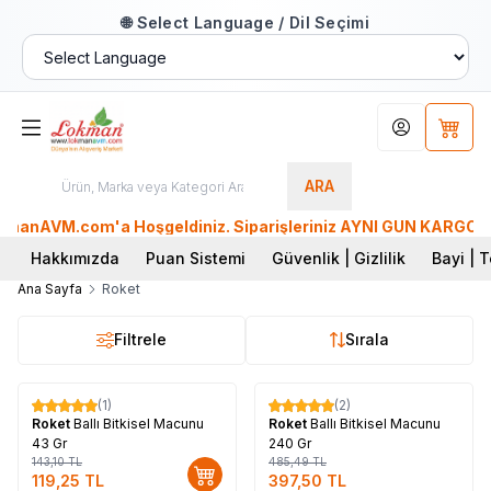
🌐 Select Language / Dil Seçimi
Hesabım
Sepet
ARA
anAVM.com'a Hoşgeldiniz. Siparişleriniz AYNI GÜN KARGO'da. T
Hakkımızda
Puan Sistemi
Güvenlik | Gizlilik
Bayi | T
Ana Sayfa
Roket
Filtrele
Sırala
Tükendi
(1)
(2)
%
17
%
18
Roket
Ballı Bitkisel Macunu
Roket
Ballı Bitkisel Macunu
43 Gr
240 Gr
143,10
TL
485,49
TL
119,25
TL
397,50
TL