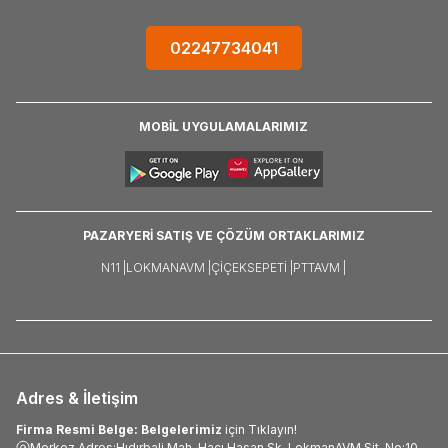
02247734041
MOBİL UYGULAMALARIMIZ
PAZARYERİ SATIŞ VE ÇÖZÜM ORTAKLARIMIZ
N11 |
LOKMANAVM |
ÇIÇEKSEPETI |
PTTAVM |
Adres & İletişim
Firma Resmi Belge: Belgelerimiz
için Tıklayın!
Merkez Adres:Hıdırbali Mah. Hacı Hasan Sk. LokmanAVM Sit. No:10