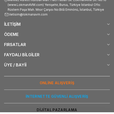
(www.LokmanAVM.com) Yenişehir, Bursa, Türkiye İstanbul Ofis:
Rüstem Paşa Mah. Mısır Çarşısı No:Bilâ Eminönü, İstanbul, Türkiye
iletisim@lokmanavm.com
İLETİŞİM
ÖDEME
FIRSATLAR
FAYDALI BİLGİLER
ÜYE / BAYİİ
ONLİNE ALIŞVERİŞ
İNTERNETTE GÜVENLİ ALIŞVERİŞ
DİJİTAL PAZARLAMA