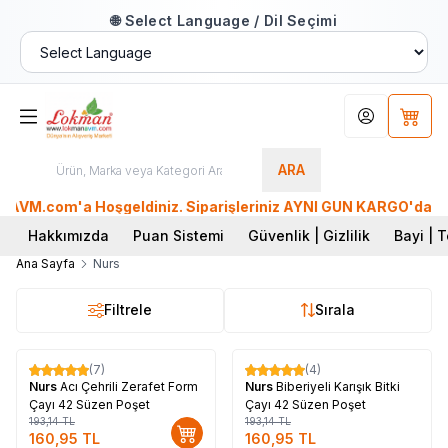
🌐 Select Language / Dil Seçimi
Hesabım
Sepet
ARA
VM.com'a Hoşgeldiniz. Siparişleriniz AYNI GÜN KARGO'da. Tüm 
Hakkımızda
Puan Sistemi
Güvenlik | Gizlilik
Bayi | T
Ana Sayfa
Nurs
Filtrele
Sırala
Tükendi
(7)
(4)
%
17
%
17
Nurs
Acı Çehrili Zerafet Form
Nurs
Biberiyeli Karışık Bitki
Çayı 42 Süzen Poşet
Çayı 42 Süzen Poşet
193,14
TL
193,14
TL
160,95
TL
160,95
TL