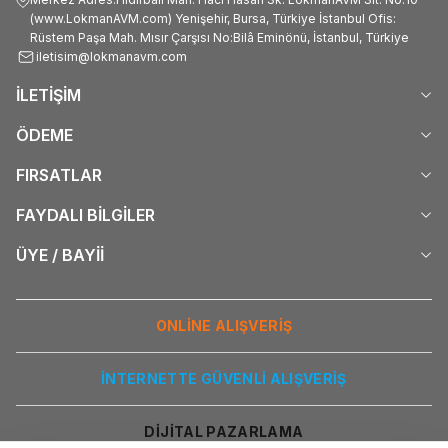
(www.LokmanAVM.com) Yenişehir, Bursa, Türkiye İstanbul Ofis:
Rüstem Paşa Mah. Mısır Çarşısı No:Bilâ Eminönü, İstanbul, Türkiye
iletisim@lokmanavm.com
İLETİŞİM
ÖDEME
FIRSATLAR
FAYDALI BİLGİLER
ÜYE / BAYİİ
ONLİNE ALIŞVERİŞ
İNTERNETTE GÜVENLİ ALIŞVERİŞ
DİJİTAL PAZARLAMA