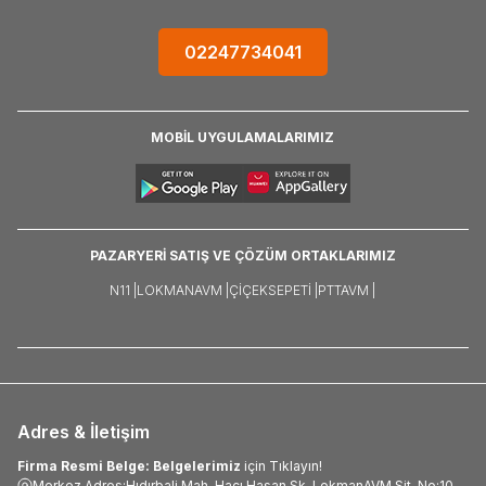
02247734041
MOBİL UYGULAMALARIMIZ
PAZARYERİ SATIŞ VE ÇÖZÜM ORTAKLARIMIZ
N11 |
LOKMANAVM |
ÇIÇEKSEPETI |
PTTAVM |
Adres & İletişim
Firma Resmi Belge: Belgelerimiz
için Tıklayın!
Merkez Adres:Hıdırbali Mah. Hacı Hasan Sk. LokmanAVM Sit. No:10