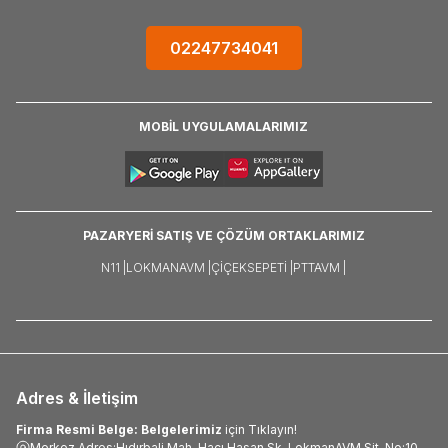
02247734041
MOBİL UYGULAMALARIMIZ
PAZARYERİ SATIŞ VE ÇÖZÜM ORTAKLARIMIZ
N11 |
LOKMANAVM |
ÇIÇEKSEPETI |
PTTAVM |
Adres & İletişim
Firma Resmi Belge: Belgelerimiz
için Tıklayın!
Merkez Adres:Hıdırbali Mah. Hacı Hasan Sk. LokmanAVM Sit. No:10