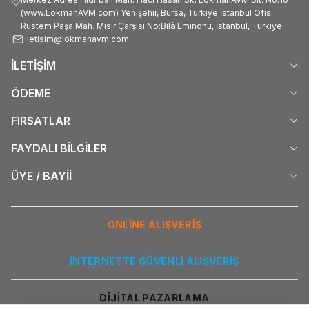
(www.LokmanAVM.com) Yenişehir, Bursa, Türkiye İstanbul Ofis:
Rüstem Paşa Mah. Mısır Çarşısı No:Bilâ Eminönü, İstanbul, Türkiye
iletisim@lokmanavm.com
İLETİŞİM
ÖDEME
FIRSATLAR
FAYDALI BİLGİLER
ÜYE / BAYİİ
ONLİNE ALIŞVERİŞ
İNTERNETTE GÜVENLİ ALIŞVERİŞ
DİJİTAL PAZARLAMA