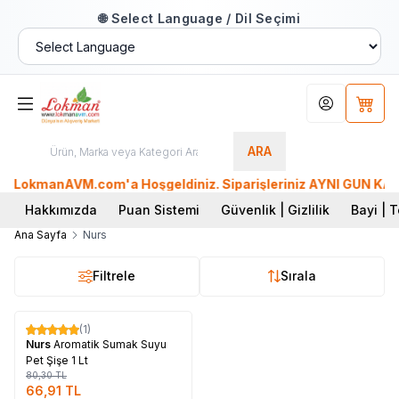
🌐 Select Language / Dil Seçimi
Hesabım
Sepet
ARA
LokmanAVM.com'a Hoşgeldiniz. Siparişleriniz AYNI GÜN KARGO'
Hakkımızda
Puan Sistemi
Güvenlik | Gizlilik
Bayi | T
Ana Sayfa
Nurs
Filtrele
Sırala
Tükendi
(1)
%
17
Nurs
Aromatik Sumak Suyu
Pet Şişe 1 Lt
80,30
TL
66,91
TL