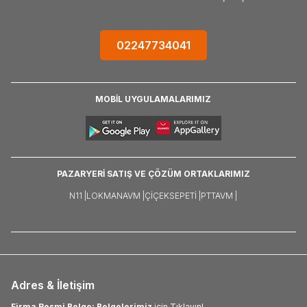
02247734041
MOBİL UYGULAMALARIMIZ
PAZARYERİ SATIŞ VE ÇÖZÜM ORTAKLARIMIZ
N11 |
LOKMANAVM |
ÇIÇEKSEPETI |
PTTAVM |
Adres & İletişim
Firma Resmi Belge: Belgelerimiz
için Tıklayın!