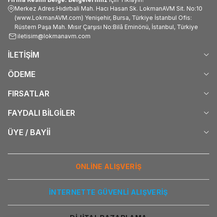
Merkez Adres:Hıdırbali Mah. Hacı Hasan Sk. LokmanAVM Sit. No:10
(www.LokmanAVM.com) Yenişehir, Bursa, Türkiye İstanbul Ofis:
Rüstem Paşa Mah. Mısır Çarşısı No:Bilâ Eminönü, İstanbul, Türkiye
iletisim@lokmanavm.com
İLETİŞİM
ÖDEME
FIRSATLAR
FAYDALI BİLGİLER
ÜYE / BAYİİ
ONLİNE ALIŞVERİŞ
İNTERNETTE GÜVENLİ ALIŞVERİŞ