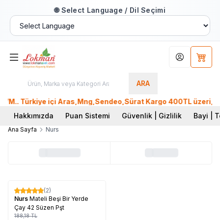
🌐 Select Language / Dil Seçimi
Hesabım
Sepet
ARA
M.. Türkiye içi Aras,Mng,Sendeo,Sürat Kargo 400TL üzeri, Ptt
Hakkımızda
Puan Sistemi
Güvenlik | Gizlilik
Bayi | T
Ana Sayfa
Nurs
Tükendi
(2)
%
17
Nurs
Mateli Beşi Bir Yerde
Çay 42 Süzen Pşt
188,18
TL