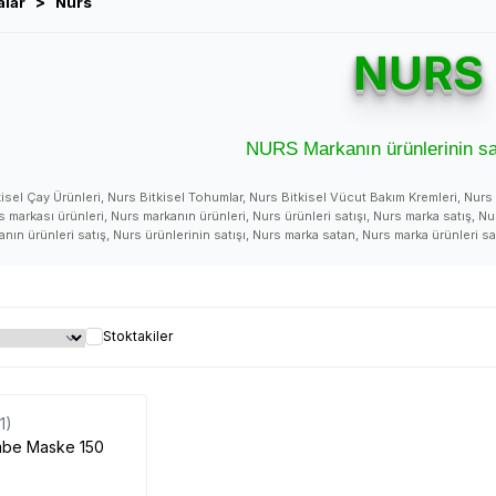
>
alar
Nurs
NURS
NURS Markanın ürünlerinin sa
isel Çay Ürünleri, Nurs Bitkisel Tohumlar, Nurs Bitkisel Vücut Bakım Kremleri, Nurs 
 markası ürünleri, Nurs markanın ürünleri, Nurs ürünleri satışı, Nurs marka satış, Nu
nın ürünleri satış, Nurs ürünlerinin satışı, Nurs marka satan, Nurs marka ürünleri s
satan, Nurs ürünleri satan yer, Nurs satışı, Nurs satan, Nurs ürünü, Nurs ürünleri fayda
hakkında, Nurs hakkında açıklama, Nurs yorum, Nurs yorumları, Nurs kullanıcı yoruml
nlar, Nurs ürün kullanan, Nurs ürünleri kullanan, Nurs kullanan varmı, Nurs ürünü ne 
 nasıl marka, Nurs ürünleri nasıl, Nurs ürünleri nasıldır, Nurs ürünleri nasıl kullanılır
 mı, Nurs uyarılar, Nurs yararları, Nurs yararlı mı, Nurs satış, Nurs satanlar, Nurs satış
Stoktakiler
lıyor, Nurs ürünleri nerede satılır, Nurs ürünleri nerede satılıyor, Nurs nereden alını
s etkileri, Nurs nasıl kullanılır, Nurs nerde, Nurs faydası, Nurs ne işe yarar, Nurs ne 
urs ürünü faydaları ve kullanımı, Nurs ürünü hakkında, Nurs ürünü yorum, Nurs ürünü 
Tükendi
 ürünü satan yerler, Nurs ürünü nerede satılır, Nurs ürünü nereden alınır, Nurs ürünü
(1)
nü nasıl kullanılır, Nurs ürünü nerde, Nurs ürünü faydası, Nurs ürünü faydaları neler
mağazalarında bulabilirsini
be Maske 150
Nurs_marka #Nurs_marka_ürünler #Nurs_markası #Nurs_markası_ürünleri #Nurs_marka_ürünleri_satışı #Nurs_markası_ürünleri_satışı 
ürünleri_satan #Nurs_marka_ürünleri_satan #Nurs_marka_ürünleri_satan_yer #Nurs_marka_ürünleri_nerde_satılır #Nurs_satışı #Nurs_sata