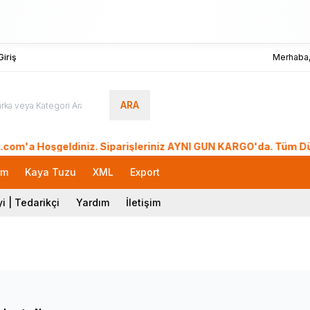
iriş
Merhaba
ARA
oşgeldiniz. Siparişleriniz AYNI GÜN KARGO'da. Tüm Dünyadan S
rm
Kaya Tuzu
XML
Export
i | Tedarikçi
Yardım
İletişim