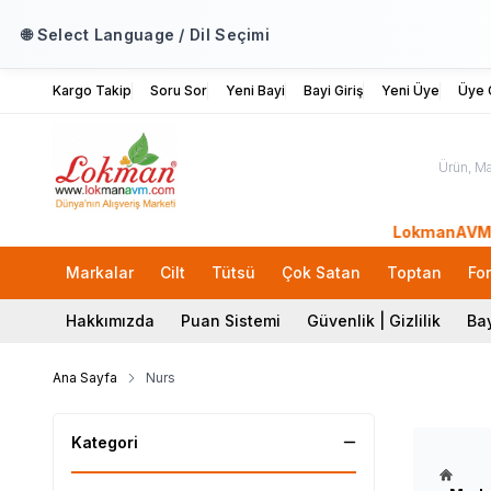
🌐 Select Language / Dil Seçimi
Kargo Takip
Soru Sor
Yeni Bayi
Bayi Giriş
Yeni Üye
Üye G
LokmanAVM.com'a H
Markalar
Cilt
Tütsü
Çok Satan
Toptan
Fo
Hakkımızda
Puan Sistemi
Güvenlik | Gizlilik
Bay
Ana Sayfa
Nurs
Kategori