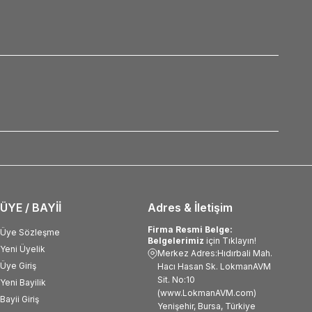
ÜYE / BAYİİ
Adres & İletişim
Firma Resmi Belge:
Üye Sözleşme
Belgelerimiz
için Tıklayın!
Yeni Üyelik
Merkez Adres:Hıdırbali Mah.
Üye Giriş
Hacı Hasan Sk. LokmanAVM
Sit. No:10
Yeni Bayilik
(www.LokmanAVM.com)
Bayii Giriş
Yenişehir, Bursa, Türkiye