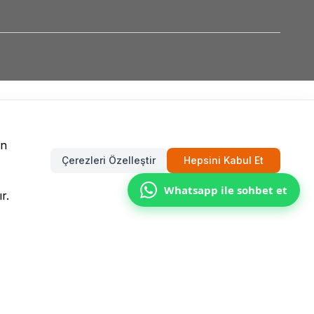
un
Çerezleri Özelleştir
Hepsini Kabul Et
Whatsapp ile sohbet et
r.