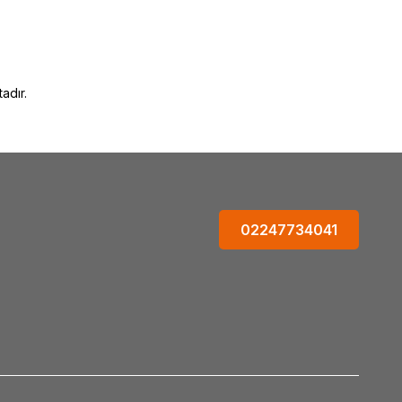
adır.
02247734041