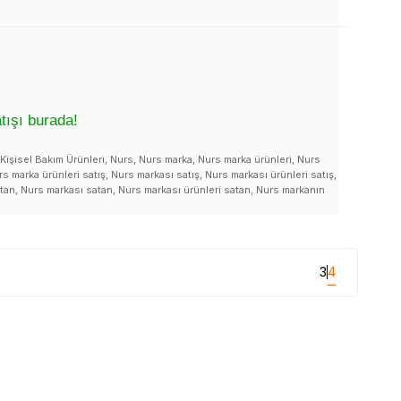
tışı burada!
Kişisel Bakım Ürünleri, Nurs, Nurs marka, Nurs marka ürünleri, Nurs
rs marka ürünleri satış, Nurs markası satış, Nurs markası ürünleri satış,
atan, Nurs markası satan, Nurs markası ürünleri satan, Nurs markanın
ları, Nurs ürünleri kullanımı, Nurs fiyatı, Nurs fiyatları, Nurs ürünleri
arı, Nurs kullanan yorumları, Nurs hakkındaki yorumlar, Nurs kullanan,
işe yarar, Nurs marka, Nurs markası, Nurs marka ürünleri, Nurs nasıl bir
, Nurs açıklama detayları, Nurs faydaları, Nurs kullanımı, Nurs zararları,
 yerleri, Nurs satılan yerler, Nurs satan yerler, Nurs nerede satılır, Nurs
3
4
r, Nurs nerelerde satılıyor, Nurs nerden alabilirim, Nurs satılan, Nurs
kadar, Nurs detayları, Nurs açıklamaları, Nurs ürünü faydaları, Nurs ürünü
satışı, Nurs ürünü satan, Nurs ürünü satış yerleri, Nurs ürünü satılan
 nerelerde satılıyor, Nurs ürünü nerden alabilirim, Nurs ürünü etkileri,
, Nurs hakkındaki tüm bilgilerini ürünleri ve detaylarını LokmanAVM
z.
#Nurs_markanın_ürünleri #Nurs_markanın_ürünleri_satışı #Nurs_markanın_ürünlerini_satan #Nurs_markası_satan
n #Nurs_satan_yer #Nurs_nerde_satılır #Nurs_nerde_alınır #Nurs_faydaları #Nurs_kullanımı #Nurs_faydalı_mı