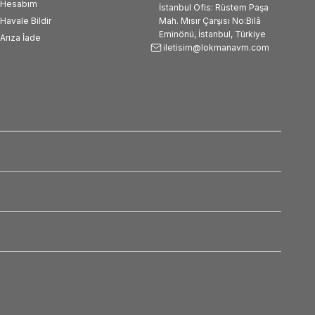
Hesabım
İstanbul Ofis: Rüstem Paşa
Havale Bildir
Mah. Mısır Çarşısı No:Bilâ
Eminönü, İstanbul, Türkiye
Arıza İade
iletisim@lokmanavm.com