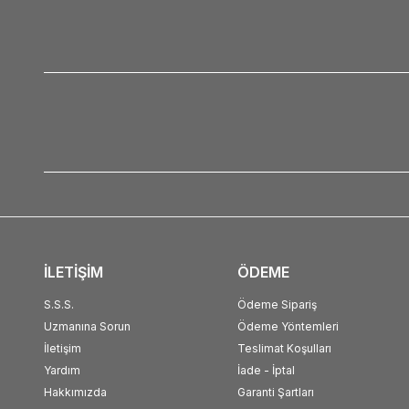
İLETİŞİM
ÖDEME
S.S.S.
Ödeme Sipariş
Uzmanına Sorun
Ödeme Yöntemleri
İletişim
Teslimat Koşulları
Yardım
İade - İptal
Hakkımızda
Garanti Şartları