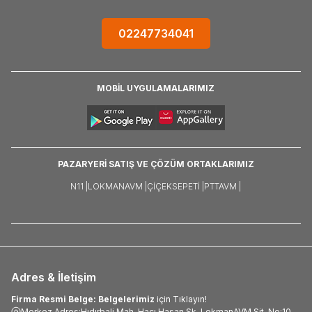
02247734041
MOBİL UYGULAMALARIMIZ
PAZARYERİ SATIŞ VE ÇÖZÜM ORTAKLARIMIZ
N11 |
LOKMANAVM |
ÇIÇEKSEPETI |
PTTAVM |
Adres & İletişim
Firma Resmi Belge: Belgelerimiz
için Tıklayın!
Merkez Adres:Hıdırbali Mah. Hacı Hasan Sk. LokmanAVM Sit. No:10