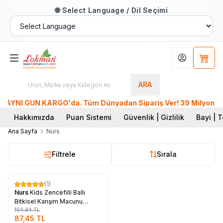
🌐 Select Language / Dil Seçimi
Hesabım
Sepet
ARA
AYNI GÜN KARGO'da. Tüm Dünyadan Sipariş Ver! 39 Milyon üzeri
Hakkımızda
Puan Sistemi
Güvenlik | Gizlilik
Bayi | T
Ana Sayfa
Nurs
Filtrele
Sırala
Tükendi
(1)
%
17
Nurs
Kids Zencefilli Ballı
Bitkisel Karışım Macunu
Çocuklara Özel 240 Gr
104,94
TL
87,45
TL