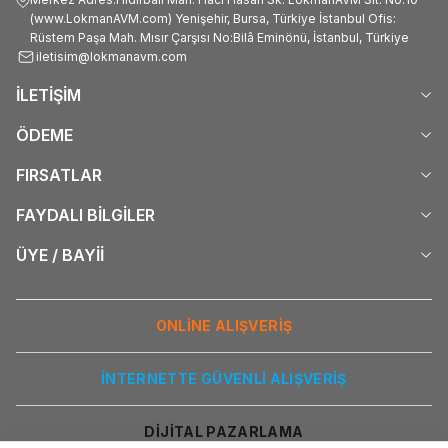
(www.LokmanAVM.com) Yenişehir, Bursa, Türkiye İstanbul Ofis:
Rüstem Paşa Mah. Mısır Çarşısı No:Bilâ Eminönü, İstanbul, Türkiye
iletisim@lokmanavm.com
İLETİŞİM
ÖDEME
FIRSATLAR
FAYDALI BİLGİLER
ÜYE / BAYİİ
ONLİNE ALIŞVERİŞ
İNTERNETTE GÜVENLİ ALIŞVERİŞ
DİJİTAL PAZARLAMA