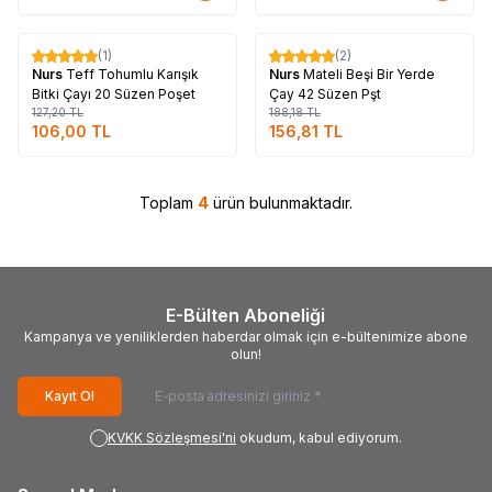
Tükendi
Tükendi
(1)
(2)
%
17
%
17
Nurs
Teff Tohumlu Karışık
Nurs
Mateli Beşi Bir Yerde
Bitki Çayı 20 Süzen Poşet
Çay 42 Süzen Pşt
127,20
TL
188,18
TL
106,00
TL
156,81
TL
Toplam
4
ürün bulunmaktadır.
E-Bülten Aboneliği
Kampanya ve yeniliklerden haberdar olmak için e-bültenimize abone
olun!
Kayıt Ol
KVKK Sözleşmesi'ni
okudum, kabul ediyorum.