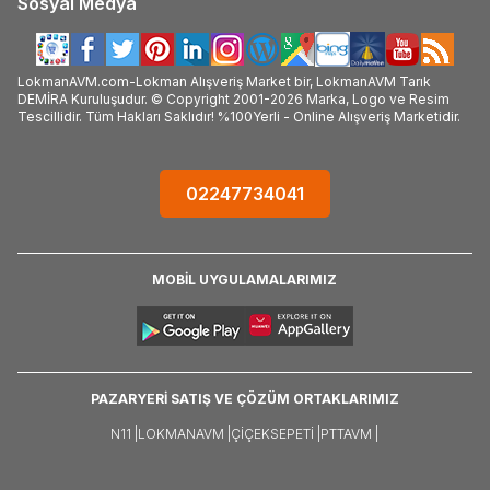
Sosyal Medya
LokmanAVM.com-Lokman Alışveriş Market bir, LokmanAVM Tarık
DEMİRA Kuruluşudur. © Copyright 2001-2026 Marka, Logo ve Resim
Tescillidir. Tüm Hakları Saklıdır! %100Yerli - Online Alışveriş Marketidir.
02247734041
MOBİL UYGULAMALARIMIZ
PAZARYERİ SATIŞ VE ÇÖZÜM ORTAKLARIMIZ
N11 |
LOKMANAVM |
ÇIÇEKSEPETI |
PTTAVM |