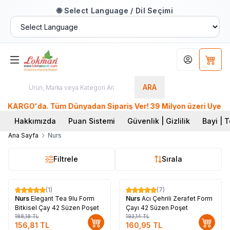
🌐 Select Language / Dil Seçimi
Hesabım
Sepet
ARA
KARGO'da. Tüm Dünyadan Sipariş Ver! 39 Milyon üzeri Üye, 26.
Hakkımızda
Puan Sistemi
Güvenlik | Gizlilik
Bayi | T
Ana Sayfa
Nurs
Filtrele
Sırala
(1)
(7)
%
17
%
17
Nurs
Elegant Tea 9lu Form
Nurs
Acı Çehrili Zerafet Form
Bitkisel Çay 42 Süzen Poşet
Çayı 42 Süzen Poşet
188,18
TL
193,14
TL
156,81
TL
160,95
TL