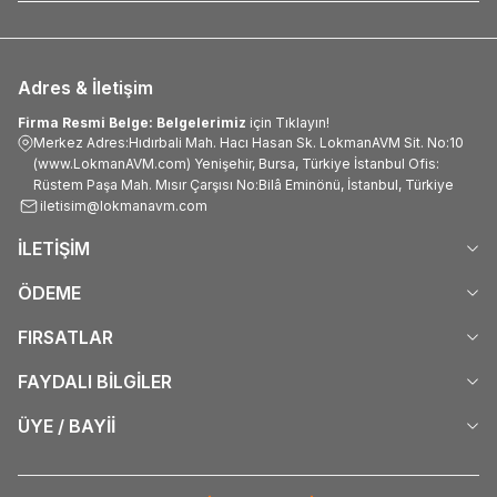
Adres & İletişim
Firma Resmi Belge: Belgelerimiz
için Tıklayın!
Merkez Adres:Hıdırbali Mah. Hacı Hasan Sk. LokmanAVM Sit. No:10
(www.LokmanAVM.com) Yenişehir, Bursa, Türkiye İstanbul Ofis:
Rüstem Paşa Mah. Mısır Çarşısı No:Bilâ Eminönü, İstanbul, Türkiye
iletisim@lokmanavm.com
İLETİŞİM
ÖDEME
FIRSATLAR
FAYDALI BİLGİLER
ÜYE / BAYİİ