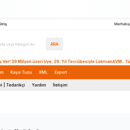
iriş
Merhaba
ARA
 Milyon üzeri Üye, 26. Yıl Tecrübesiyle LokmanAVM.. Türkiye 
rm
Kaya Tuzu
XML
Export
i | Tedarikçi
Yardım
İletişim