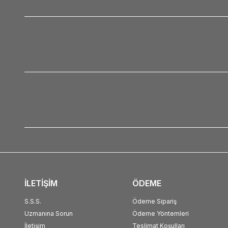
İLETİŞİM
ÖDEME
S.S.S.
Ödeme Sipariş
Uzmanına Sorun
Ödeme Yöntemleri
İletişim
Teslimat Koşulları