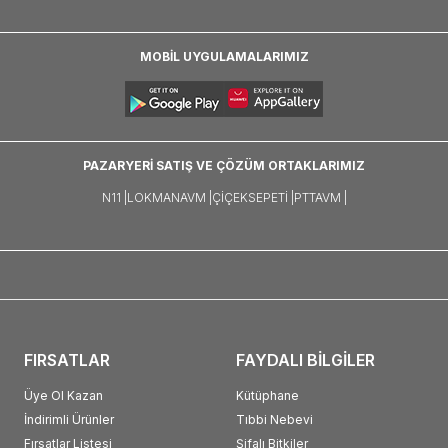
MOBİL UYGULAMALARIMIZ
PAZARYERİ SATIŞ VE ÇÖZÜM ORTAKLARIMIZ
N11 |
LOKMANAVM |
ÇIÇEKSEPETI |
PTTAVM |
FIRSATLAR
FAYDALI BİLGİLER
Üye Ol Kazan
Kütüphane
İndirimli Ürünler
Tıbbi Nebevi
Fırsatlar Listesi
Şifalı Bitkiler