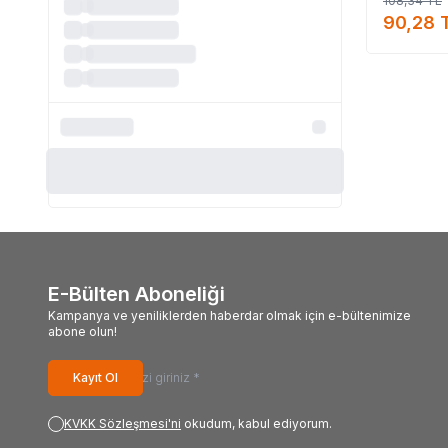
108,34
TL
alabiliri
90,28
#Lok
#Mecitefendi_mar
E-Bülten Aboneliği
Kampanya ve yeniliklerden haberdar olmak için e-bültenimize
abone olun!
Kayıt Ol
KVKK Sözleşmesi'ni
okudum, kabul ediyorum.