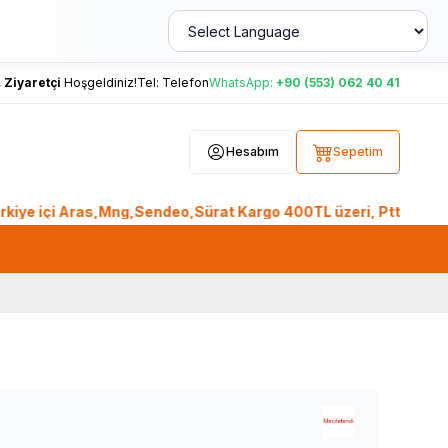
,
Ziyaretçi
Hoşgeldiniz!
Tel:
Telefon
WhatsApp:
+90 (553) 062 40 41
Hesabım
Sepetim
içi Aras,Mng,Sendeo,Sürat Kargo 400TL üzeri, Ptt Kargo 2.000