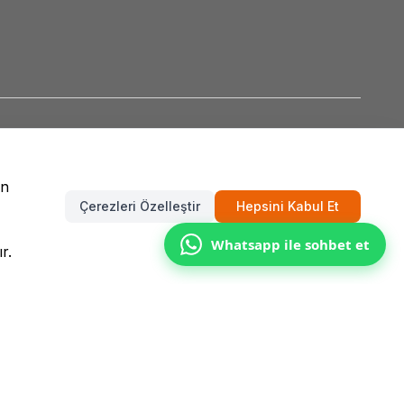
un
Çerezleri Özelleştir
Hepsini Kabul Et
Whatsapp ile sohbet et
r.