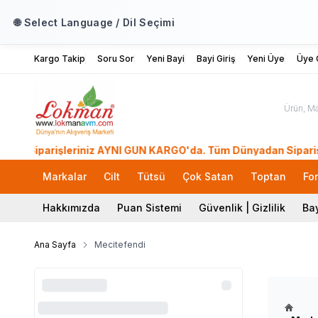
🌐 Select Language / Dil Seçimi
Kargo Takip
Soru Sor
Yeni Bayi
Bayi Giriş
Yeni Üye
Üye G
iparişleriniz AYNI GÜN KARGO'da. Tüm Dünyadan Sipariş Ver! 39
Markalar
Cilt
Tütsü
Çok Satan
Toptan
Fo
Hakkımızda
Puan Sistemi
Güvenlik | Gizlilik
Bay
Ana Sayfa
Mecitefendi