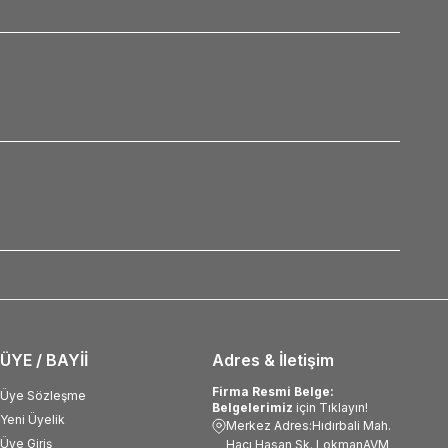
ÜYE / BAYİİ
Adres & İletişim
Firma Resmi Belge:
Üye Sözleşme
Belgelerimiz
için Tıklayın!
Yeni Üyelik
Merkez Adres:Hıdırbali Mah.
Üye Giriş
Hacı Hasan Sk. LokmanAVM