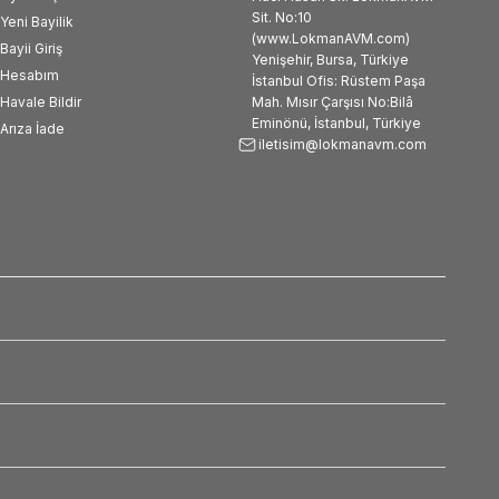
Sit. No:10
Yeni Bayilik
(www.LokmanAVM.com)
Bayii Giriş
Yenişehir, Bursa, Türkiye
Hesabım
İstanbul Ofis: Rüstem Paşa
Havale Bildir
Mah. Mısır Çarşısı No:Bilâ
Eminönü, İstanbul, Türkiye
Arıza İade
iletisim@lokmanavm.com