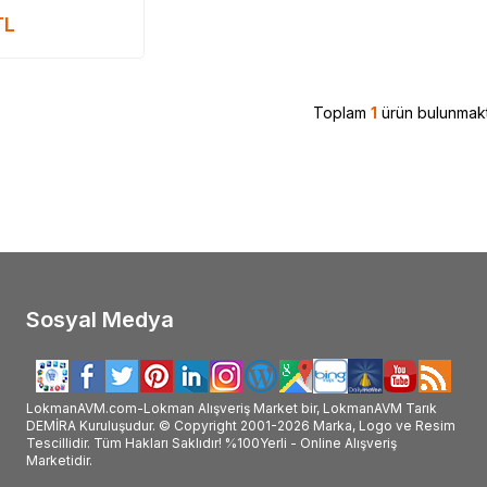
m, Mecitefendi ürünü etkileri, Mecitefendi ürünü nasıl kullanılır, Mecitefendi ürünü 
TL
Mecitefendi hakkındaki tüm bilgilerini ürünleri ve detaylarını L
manAVM #MECİTEFENDİ #Mecitefendi_marka #Mecitefendi_marka_ürünler #Mecitefendi_markası #Mecitefendi_markası_ürünleri #Mecitefen
kanın_ürünleri_satışı #Mecitefendi_markanın_ürünlerini_satan #Mecitefendi_markası_satan #Mecitefendi_markası_ürünleri_satan #Mecit
#Mecitefendi_satışı #Mecitefendi_satan #Mecitefendi_satan_yer #Mecitefendi_nerde_satılır #Mecitefendi_nerde_alınır #Mecitefendi_fa
Toplam
1
ürün bulunmakt
Sosyal Medya
LokmanAVM.com-Lokman Alışveriş Market bir, LokmanAVM Tarık
DEMİRA Kuruluşudur. © Copyright 2001-2026 Marka, Logo ve Resim
Tescillidir. Tüm Hakları Saklıdır! %100Yerli - Online Alışveriş
Marketidir.