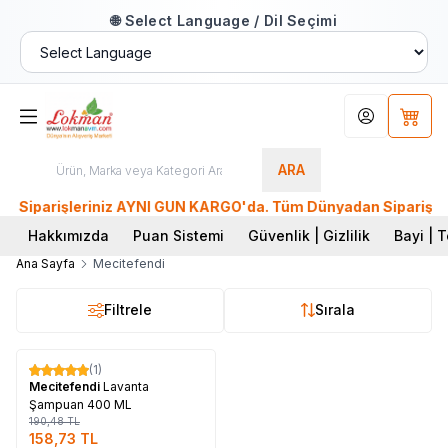
🌐 Select Language / Dil Seçimi
Hesabım
Sepet
ARA
Siparişleriniz AYNI GÜN KARGO'da. Tüm Dünyadan Sipariş Ver! 
Hakkımızda
Puan Sistemi
Güvenlik | Gizlilik
Bayi | T
Ana Sayfa
Mecitefendi
Filtrele
Sırala
Tükendi
(1)
%
17
Mecitefendi
Lavanta
Şampuan 400 ML
190,48
TL
158,73
TL