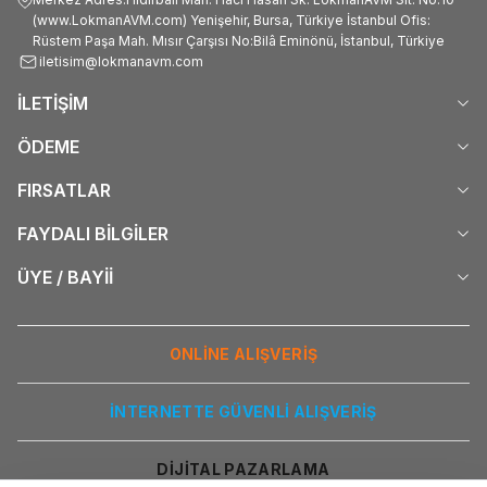
(www.LokmanAVM.com) Yenişehir, Bursa, Türkiye İstanbul Ofis:
Rüstem Paşa Mah. Mısır Çarşısı No:Bilâ Eminönü, İstanbul, Türkiye
iletisim@lokmanavm.com
İLETİŞİM
ÖDEME
FIRSATLAR
FAYDALI BİLGİLER
ÜYE / BAYİİ
ONLİNE ALIŞVERİŞ
İNTERNETTE GÜVENLİ ALIŞVERİŞ
DİJİTAL PAZARLAMA