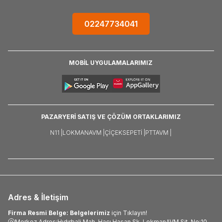
02247734041
MOBİL UYGULAMALARIMIZ
PAZARYERİ SATIŞ VE ÇÖZÜM ORTAKLARIMIZ
N11 |
LOKMANAVM |
ÇIÇEKSEPETI |
PTTAVM |
Adres & İletişim
Firma Resmi Belge: Belgelerimiz
için Tıklayın!
Merkez Adres:Hıdırbali Mah. Hacı Hasan Sk. LokmanAVM Sit. No:10