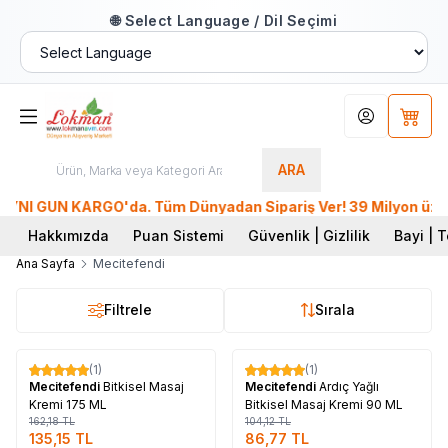
🌐 Select Language / Dil Seçimi
Hesabım
Sepet
ARA
NI GÜN KARGO'da. Tüm Dünyadan Sipariş Ver! 39 Milyon üzeri Ü
Hakkımızda
Puan Sistemi
Güvenlik | Gizlilik
Bayi | T
Ana Sayfa
Mecitefendi
Filtrele
Sırala
Tükendi
Tükendi
(1)
(1)
%
17
%
17
Mecitefendi
Bitkisel Masaj
Mecitefendi
Ardıç Yağlı
Kremi 175 ML
Bitkisel Masaj Kremi 90 ML
162,18
TL
104,12
TL
135,15
TL
86,77
TL