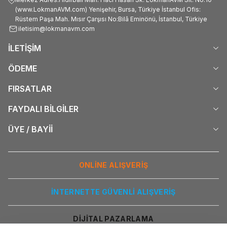
(www.LokmanAVM.com) Yenişehir, Bursa, Türkiye İstanbul Ofis:
Rüstem Paşa Mah. Mısır Çarşısı No:Bilâ Eminönü, İstanbul, Türkiye
iletisim@lokmanavm.com
İLETİŞİM
ÖDEME
FIRSATLAR
FAYDALI BİLGİLER
ÜYE / BAYİİ
ONLİNE ALIŞVERİŞ
İNTERNETTE GÜVENLİ ALIŞVERİŞ
DİJİTAL PAZARLAMA