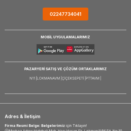
02247734041
MOBİL UYGULAMALARIMIZ
PAZARYERİ SATIŞ VE ÇÖZÜM ORTAKLARIMIZ
N11 |
LOKMANAVM |
ÇIÇEKSEPETI |
PTTAVM |
Adres & İletişim
Firma Resmi Belge: Belgelerimiz
için Tıklayın!
Merkez Adres:Hıdırbali Mah. Hacı Hasan Sk. LokmanAVM Sit. No:10