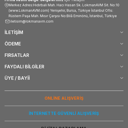
Merkez Adres:Hıdırbali Mah. Hacı Hasan Sk. LokmanAVM Sit. No:10
(www.LokmanAVM.com) Yenişehir, Bursa, Türkiye İstanbul Ofis:
Rüstem Paşa Mah. Mısır Çarşısı No:Bilâ Eminönü, İstanbul, Türkiye
iletisim@lokmanavm.com
İLETİŞİM
ÖDEME
FIRSATLAR
FAYDALI BİLGİLER
ÜYE / BAYİİ
ONLİNE ALIŞVERİŞ
İNTERNETTE GÜVENLİ ALIŞVERİŞ