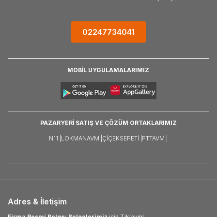
02247734041
MOBİL UYGULAMALARIMIZ
PAZARYERİ SATIŞ VE ÇÖZÜM ORTAKLARIMIZ
N11 |
LOKMANAVM |
ÇIÇEKSEPETI |
PTTAVM |
Adres & İletişim
Firma Resmi Belge: Belgelerimiz
için Tıklayın!