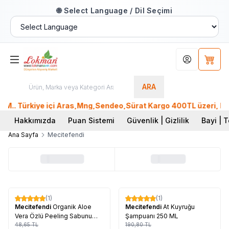
🌐 Select Language / Dil Seçimi
Hesabım
Sepet
ARA
.. Türkiye içi Aras,Mng,Sendeo,Sürat Kargo 400TL üzeri, Ptt 
Hakkımızda
Puan Sistemi
Güvenlik | Gizlilik
Bayi | T
Ana Sayfa
Mecitefendi
Tükendi
Tükendi
(1)
(1)
%
17
%
17
Mecitefendi
Organik Aloe
Mecitefendi
At Kuyruğu
Vera Özlü Peeling Sabunu
Şampuanı 250 ML
100 Gr
48,65
TL
190,80
TL