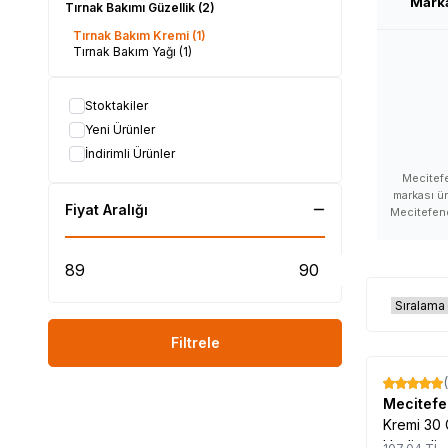
Mark
Tırnak Bakımı Güzellik
(2)
Tırnak Bakım Kremi
(1)
Tırnak Bakım Yağı
(1)
Stoktakiler
Yeni Ürünler
İndirimli Ürünler
Mecitefe
markası ür
Fiyat Aralığı
Mecitefend
Mecite
Mecitefend
satan, M
yorumları,
kullanan v
marka, Mecit
kullanımı,
Filtrele
Mecitefendi
satılır
Mecitef
%
17
Mecitefendi 
Mecitef
hakkın
Kremi 30 
Mecitefendi 
Hediyeli