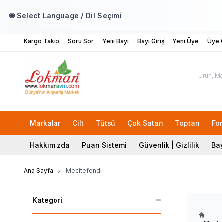
🌐 Select Language / Dil Seçimi
Kargo Takip
Soru Sor
Yeni Bayi
Bayi Giriş
Yeni Üye
Üye G
Markalar
Cilt
Tütsü
Çok Satan
Toptan
Fo
Hakkımızda
Puan Sistemi
Güvenlik | Gizlilik
Bay
Ana Sayfa
Mecitefendi
Kategori