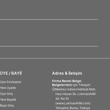
ÜYE / BAYİİ
Adres & İletişim
Firma Resmi Belge:
Üye Sözleşme
Belgelerimiz
için Tıklayın!
Yeni Üyelik
Merkez Adres:Hıdırbali Mah.
Üye Giriş
Hacı Hasan Sk. LokmanAVM
Sit. No:10
Yeni Bayilik
(www.LokmanAVM.com)
Bayii Giriş
Yenişehir, Bursa, Türkiye