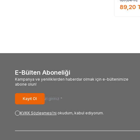
107,04
TL
alabiliri
89,20
#Lok
#Mecitefendi_mar
E-Bülten Aboneliği
Kampanya ve yeniliklerden haberdar olmak için e-bültenimize
abone olun!
Kayıt Ol
KVKK Sözleşmesi'ni
okudum, kabul ediyorum.