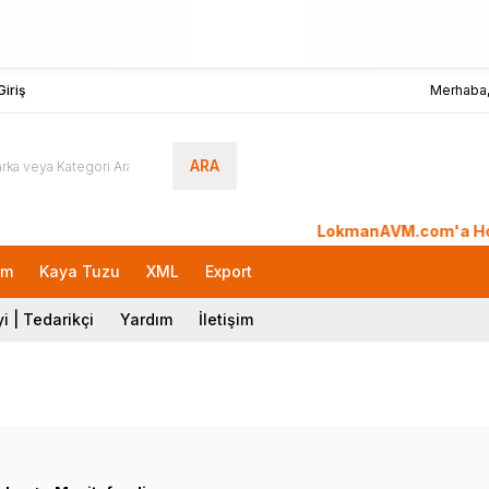
iriş
Merhaba
ARA
LokmanAVM.com'a Hoşgeldin
rm
Kaya Tuzu
XML
Export
i | Tedarikçi
Yardım
İletişim