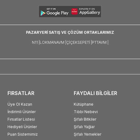
PAZARYERİ SATIŞ VE ÇÖZÜM ORTAKLARIMIZ
N11 |
LOKMANAVM |
ÇIÇEKSEPETI |
PTTAVM |
FIRSATLAR
FAYDALI BİLGİLER
Üye Ol Kazan
Kütüphane
İndirimli Ürünler
Tıbbi Nebevi
Fırsatlar Listesi
Şifalı Bitkiler
Hediyeli Ürünler
Şifalı Yağlar
Puan Sistemimiz
Şifalı Yemekler