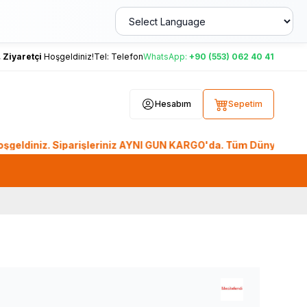
,
Ziyaretçi
Hoşgeldiniz!
Tel:
Telefon
WhatsApp:
+90 (553) 062 40 41
Hesabım
Sepetim
iz. Siparişleriniz AYNI GÜN KARGO'da. Tüm Dünyadan Sipariş V