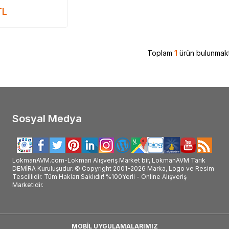
m, Mecitefendi ürünü etkileri, Mecitefendi ürünü nasıl kullanılır, Mecitefendi ürünü 
TL
Mecitefendi hakkındaki tüm bilgilerini ürünleri ve detaylarını L
manAVM #MECİTEFENDİ #Mecitefendi_marka #Mecitefendi_marka_ürünler #Mecitefendi_markası #Mecitefendi_markası_ürünleri #Mecitefen
kanın_ürünleri_satışı #Mecitefendi_markanın_ürünlerini_satan #Mecitefendi_markası_satan #Mecitefendi_markası_ürünleri_satan #Mecit
#Mecitefendi_satışı #Mecitefendi_satan #Mecitefendi_satan_yer #Mecitefendi_nerde_satılır #Mecitefendi_nerde_alınır #Mecitefendi_fa
Toplam
1
ürün bulunmakt
Sosyal Medya
LokmanAVM.com-Lokman Alışveriş Market bir, LokmanAVM Tarık
DEMİRA Kuruluşudur. © Copyright 2001-2026 Marka, Logo ve Resim
Tescillidir. Tüm Hakları Saklıdır! %100Yerli - Online Alışveriş
Marketidir.
MOBİL UYGULAMALARIMIZ