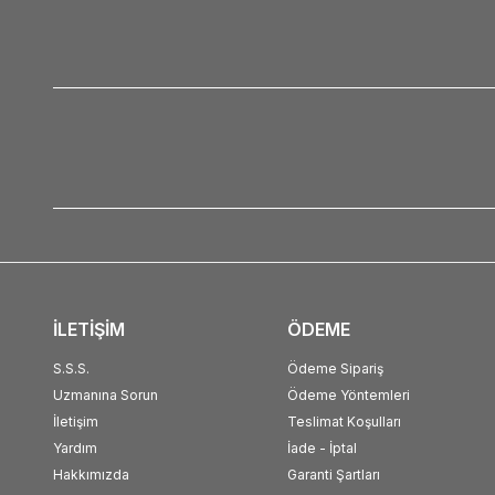
İLETİŞİM
ÖDEME
S.S.S.
Ödeme Sipariş
Uzmanına Sorun
Ödeme Yöntemleri
İletişim
Teslimat Koşulları
Yardım
İade - İptal
Hakkımızda
Garanti Şartları