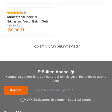
Tükendi
(2)
%
17
Mecitefendi
İnceltici
Sıkılaştırıcı Vücut Bakım Seti -
Bakım Sabunu & Bakım Yağı
190,80
TL
159,00
TL
Toplam
3
ürün bulunmaktadır.
E-Bülten Aboneliği
Kampanya ve yeniliklerden haberdar olmak için e-bültenimize abone
olun!
Kayıt Ol
KVKK Sözleşmesi'ni
okudum, kabul ediyorum.