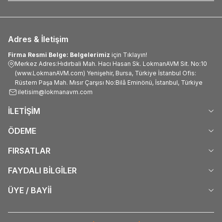
Adres & İletişim
Firma Resmi Belge: Belgelerimiz
için Tıklayın!
Merkez Adres:Hıdırbali Mah. Hacı Hasan Sk. LokmanAVM Sit. No:10
(www.LokmanAVM.com) Yenişehir, Bursa, Türkiye İstanbul Ofis:
Rüstem Paşa Mah. Mısır Çarşısı No:Bilâ Eminönü, İstanbul, Türkiye
iletisim@lokmanavm.com
İLETİŞİM
ÖDEME
FIRSATLAR
FAYDALI BİLGİLER
ÜYE / BAYİİ