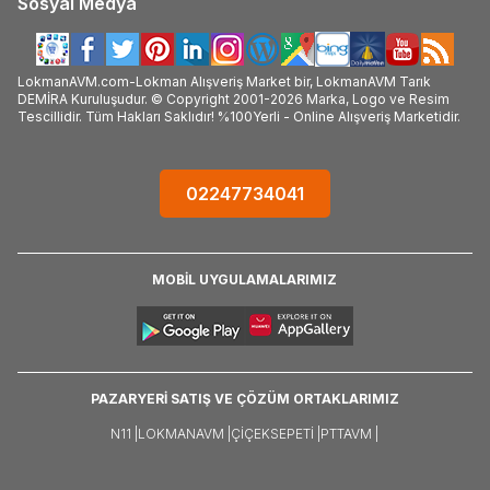
Sosyal Medya
LokmanAVM.com-Lokman Alışveriş Market bir, LokmanAVM Tarık
DEMİRA Kuruluşudur. © Copyright 2001-2026 Marka, Logo ve Resim
Tescillidir. Tüm Hakları Saklıdır! %100Yerli - Online Alışveriş Marketidir.
02247734041
MOBİL UYGULAMALARIMIZ
PAZARYERİ SATIŞ VE ÇÖZÜM ORTAKLARIMIZ
N11 |
LOKMANAVM |
ÇIÇEKSEPETI |
PTTAVM |