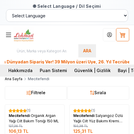
🌐 Select Language / Dil Seçimi
Hesabım
Sepet
ARA
ünyadan Sipariş Ver! 39 Milyon üzeri Üye, 26. Yıl Tecrübesiy
Hakkımızda
Puan Sistemi
Güvenlik | Gizlilik
Bayi | T
Ana Sayfa
Mecitefendi
Filtrele
Sırala
Tükendi
Tükendi
(1)
(1)
%
17
%
17
Mecitefendi
Organik Argan
Mecitefendi
Salyangoz Özlü
Yağı Cilt Bakım Toniği 150 ML
Yağlı Cilt Yüz Bakımı Kremi
127,36
TL
100 ML
150,38
TL
106,13
TL
125,31
TL