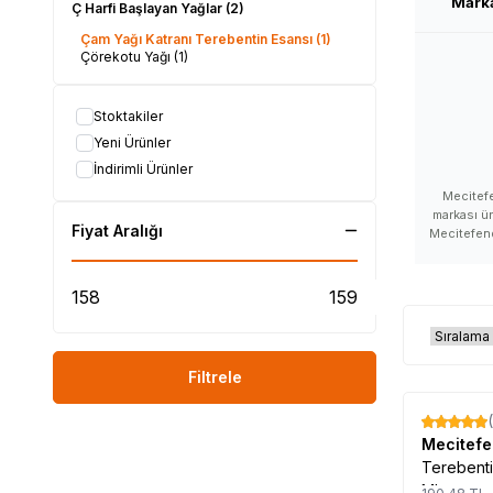
Mark
Ç Harfi Başlayan Yağlar
(2)
Çam Yağı Katranı Terebentin Esansı
(1)
Çörekotu Yağı
(1)
Stoktakiler
Yeni Ürünler
İndirimli Ürünler
Mecitefe
markası ür
Fiyat Aralığı
Mecitefend
Mecite
Mecitefend
satan, M
yorumları,
kullanan v
marka, Mecit
kullanımı,
Filtrele
Mecitefendi
satılır
Mecitef
%
17
Mecitefendi 
Mecitef
hakkın
Terebent
Mecitefendi 
ML