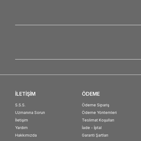
İLETİŞİM
ÖDEME
S.S.S.
Ödeme Sipariş
Uzmanına Sorun
Ödeme Yöntemleri
İletişim
Teslimat Koşulları
Yardım
İade - İptal
Hakkımızda
Garanti Şartları