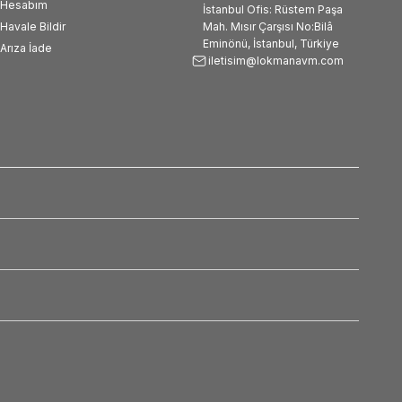
Hesabım
İstanbul Ofis: Rüstem Paşa
Havale Bildir
Mah. Mısır Çarşısı No:Bilâ
Eminönü, İstanbul, Türkiye
Arıza İade
iletisim@lokmanavm.com