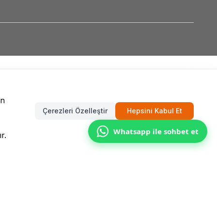
un
Çerezleri Özelleştir
Hepsini Kabul Et
Whatsapp ile sohbet et
r.