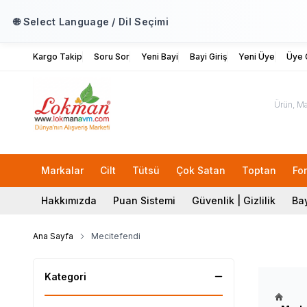
🌐 Select Language / Dil Seçimi
Kargo Takip
Soru Sor
Yeni Bayi
Bayi Giriş
Yeni Üye
Üye G
Markalar
Cilt
Tütsü
Çok Satan
Toptan
Fo
Hakkımızda
Puan Sistemi
Güvenlik | Gizlilik
Bay
Ana Sayfa
Mecitefendi
Kategori