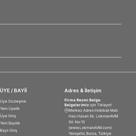
ÜYE / BAYİİ
Adres & İletişim
Firma Resmi Belge:
Üye Sözleşme
Belgelerimiz
için Tıklayın!
Yeni Üyelik
Merkez Adres:Hıdırbali Mah.
Üye Giriş
Hacı Hasan Sk. LokmanAVM
Sit. No:10
Yeni Bayilik
(www.LokmanAVM.com)
Bayii Giriş
Yenişehir, Bursa, Türkiye