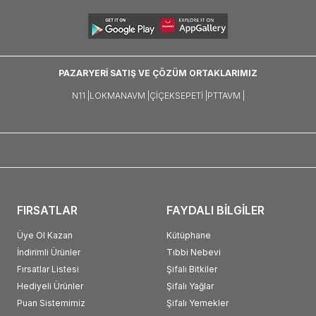
PAZARYERİ SATIŞ VE ÇÖZÜM ORTAKLARIMIZ
N11 |
LOKMANAVM |
ÇIÇEKSEPETI |
PTTAVM |
FIRSATLAR
FAYDALI BİLGİLER
Üye Ol Kazan
Kütüphane
İndirimli Ürünler
Tıbbi Nebevi
Fırsatlar Listesi
Şifalı Bitkiler
Hediyeli Ürünler
Şifalı Yağlar
Puan Sistemimiz
Şifalı Yemekler