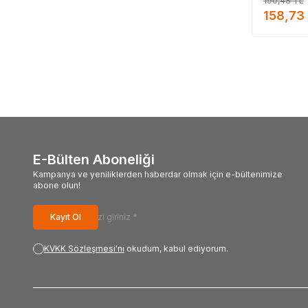
190,48
TL
alabiliri
158,73
#Lok
#Mecitefendi_mar
E-Bülten Aboneliği
Kampanya ve yeniliklerden haberdar olmak için e-bültenimize
abone olun!
Kayıt Ol
KVKK Sözleşmesi'ni
okudum, kabul ediyorum.