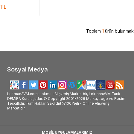
m, Mecitefendi ürünü etkileri, Mecitefendi ürünü nasıl kullanılır, Mecitefendi ürünü 
TL
Mecitefendi hakkındaki tüm bilgilerini ürünleri ve detaylarını L
manAVM #MECİTEFENDİ #Mecitefendi_marka #Mecitefendi_marka_ürünler #Mecitefendi_markası #Mecitefendi_markası_ürünleri #Mecitefen
kanın_ürünleri_satışı #Mecitefendi_markanın_ürünlerini_satan #Mecitefendi_markası_satan #Mecitefendi_markası_ürünleri_satan #Mecit
#Mecitefendi_satışı #Mecitefendi_satan #Mecitefendi_satan_yer #Mecitefendi_nerde_satılır #Mecitefendi_nerde_alınır #Mecitefendi_fa
Toplam
1
ürün bulunmakt
Sosyal Medya
LokmanAVM.com-Lokman Alışveriş Market bir, LokmanAVM Tarık
DEMİRA Kuruluşudur. © Copyright 2001-2026 Marka, Logo ve Resim
Tescillidir. Tüm Hakları Saklıdır! %100Yerli - Online Alışveriş
Marketidir.
MOBİL UYGULAMALARIMIZ