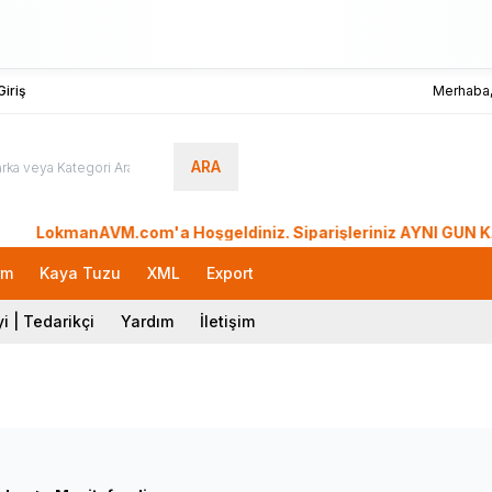
iriş
Merhaba
ARA
LokmanAVM.com'a Hoşgeldiniz. Siparişleriniz AYNI GÜN KARGO'd
rm
Kaya Tuzu
XML
Export
i | Tedarikçi
Yardım
İletişim