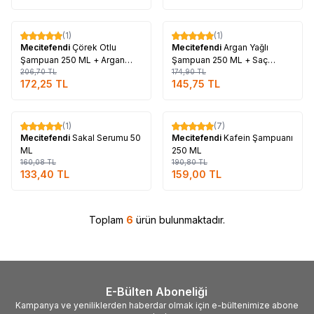
Tükendi
Tükendi
(1)
(1)
%
17
%
17
Mecitefendi
Çörek Otlu
Mecitefendi
Argan Yağlı
Şampuan 250 ML + Argan
Şampuan 250 ML + Saç
Yağlı Saç Maskesi 150 ML
206,70
TL
Maskesi 150 ML
174,90
TL
172,25
TL
145,75
TL
Tükendi
Tükendi
(1)
(7)
%
17
%
17
Mecitefendi
Sakal Serumu 50
Mecitefendi
Kafein Şampuanı
ML
250 ML
160,08
TL
190,80
TL
133,40
TL
159,00
TL
Toplam
6
ürün bulunmaktadır.
E-Bülten Aboneliği
Kampanya ve yeniliklerden haberdar olmak için e-bültenimize abone