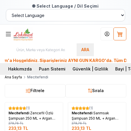
🌐 Select Language / Dil Seçimi
Hesabım
Sepet
ARA
a Hoşgeldiniz. Siparişleriniz AYNI GÜN KARGO'da. Tüm Dünyadan
Hakkımızda
Puan Sistemi
Güvenlik | Gizlilik
Bayi | T
Ana Sayfa
Mecitefendi
Filtrele
Sırala
Tükendi
Tükendi
(1)
(1)
%
17
%
17
Mecitefendi
Zencefil Özlü
Mecitefendi
Sarımsak
Şampuan 250 ML + Argan
Şampuan 250 ML + Argan
Yağlı Saç Maskesi 150 ML
279,76
TL
Yağlı Saç Maskesi 150 ML
279,76
TL
233,13
TL
233,13
TL