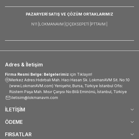
PAZARYERİ SATIŞ VE ÇÖZÜM ORTAKLARIMIZ
N11 |
LOKMANAVM |
ÇIÇEKSEPETI |
PTTAVM |
Adres & İletişim
Firma Resmi Belge: Belgelerimiz
için Tıklayın!
Merkez Adres:Hıdırbali Mah. Hacı Hasan Sk. LokmanAVM Sit. No:10
(www.LokmanAVM.com) Yenişehir, Bursa, Türkiye İstanbul Ofis:
Rüstem Paşa Mah. Mısır Çarşısı No:Bilâ Eminönü, İstanbul, Türkiye
iletisim@lokmanavm.com
İLETİŞİM
ÖDEME
FIRSATLAR