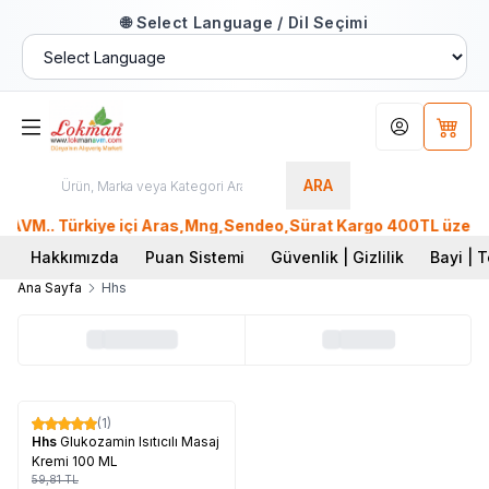
🌐 Select Language / Dil Seçimi
Hesabım
Sepet
ARA
VM.. Türkiye içi Aras,Mng,Sendeo,Sürat Kargo 400TL üzeri, Pt
Hakkımızda
Puan Sistemi
Güvenlik | Gizlilik
Bayi | T
Ana Sayfa
Hhs
Tükendi
(1)
%
17
Hhs
Glukozamin Isıtıcılı Masaj
Kremi 100 ML
59,81
TL