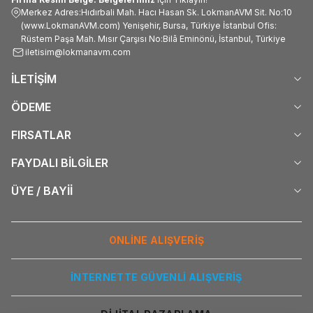
Merkez Adres:Hıdırbali Mah. Hacı Hasan Sk. LokmanAVM Sit. No:10
(www.LokmanAVM.com) Yenişehir, Bursa, Türkiye İstanbul Ofis:
Rüstem Paşa Mah. Mısır Çarşısı No:Bilâ Eminönü, İstanbul, Türkiye
iletisim@lokmanavm.com
İLETİŞİM
ÖDEME
FIRSATLAR
FAYDALI BİLGİLER
ÜYE / BAYİİ
ONLİNE ALIŞVERİŞ
İNTERNETTE GÜVENLİ ALIŞVERİŞ