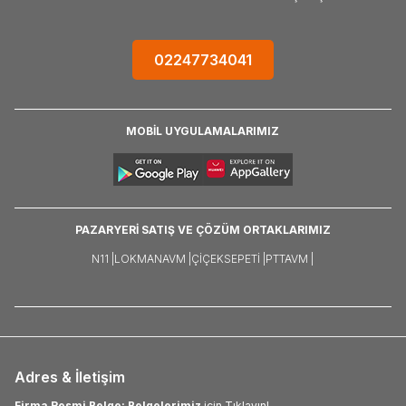
02247734041
MOBİL UYGULAMALARIMIZ
PAZARYERİ SATIŞ VE ÇÖZÜM ORTAKLARIMIZ
N11 |
LOKMANAVM |
ÇIÇEKSEPETI |
PTTAVM |
Adres & İletişim
Firma Resmi Belge: Belgelerimiz
için Tıklayın!