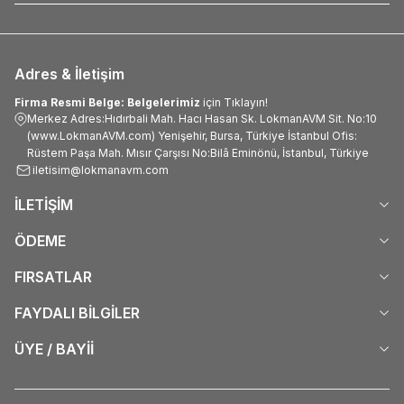
Adres & İletişim
Firma Resmi Belge: Belgelerimiz
için Tıklayın!
Merkez Adres:Hıdırbali Mah. Hacı Hasan Sk. LokmanAVM Sit. No:10
(www.LokmanAVM.com) Yenişehir, Bursa, Türkiye İstanbul Ofis:
Rüstem Paşa Mah. Mısır Çarşısı No:Bilâ Eminönü, İstanbul, Türkiye
iletisim@lokmanavm.com
İLETİŞİM
ÖDEME
FIRSATLAR
FAYDALI BİLGİLER
ÜYE / BAYİİ