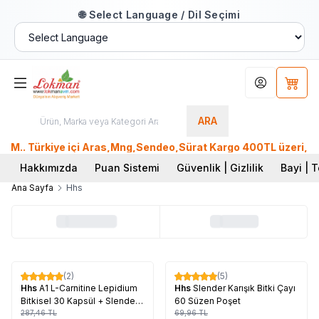
🌐 Select Language / Dil Seçimi
Hesabım
Sepet
ARA
M.. Türkiye içi Aras,Mng,Sendeo,Sürat Kargo 400TL üzeri, Ptt
Hakkımızda
Puan Sistemi
Güvenlik | Gizlilik
Bayi | T
Ana Sayfa
Hhs
Tükendi
Tükendi
(2)
(5)
%
10
%
17
Hhs
A1 L-Carnitine Lepidium
Hhs
Slender Karışık Bitki Çayı
Bitkisel 30 Kapsül + Slender
60 Süzen Poşet
Karışık Bitki Çayı 60 Süzen
287,46
TL
69,96
TL