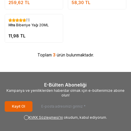
259,62
TL
58,30
TL
Poşet
Tükendi
(1)
Hhs
Biberiye Yağı 20ML
11,98
TL
Toplam
3
ürün bulunmaktadır.
E-Bülten Aboneliği
Kampanya ve yeniliklerden haberdar olmak için e-bültenimize abone
olun!
Kayıt Ol
KVKK Sözleşmesi'ni
okudum, kabul ediyorum.