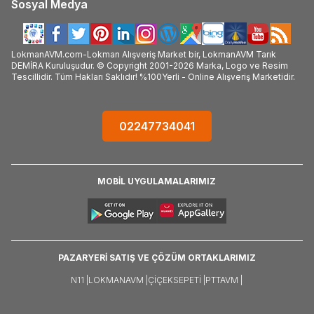
Sosyal Medya
LokmanAVM.com-Lokman Alışveriş Market bir, LokmanAVM Tarık
DEMİRA Kuruluşudur. © Copyright 2001-2026 Marka, Logo ve Resim
Tescillidir. Tüm Hakları Saklıdır! %100Yerli - Online Alışveriş Marketidir.
02247734041
MOBİL UYGULAMALARIMIZ
PAZARYERİ SATIŞ VE ÇÖZÜM ORTAKLARIMIZ
N11 |
LOKMANAVM |
ÇIÇEKSEPETI |
PTTAVM |