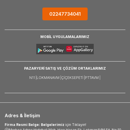
02247734041
MOBİL UYGULAMALARIMIZ
PAZARYERİ SATIŞ VE ÇÖZÜM ORTAKLARIMIZ
N11 |
LOKMANAVM |
ÇIÇEKSEPETI |
PTTAVM |
Adres & İletişim
Firma Resmi Belge: Belgelerimiz
için Tıklayın!
Merkez Adres:Hıdırbali Mah. Hacı Hasan Sk. LokmanAVM Sit. No:10