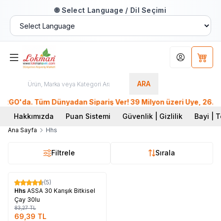
🌐 Select Language / Dil Seçimi
Hesabım
Sepet
ARA
O'da. Tüm Dünyadan Sipariş Ver! 39 Milyon üzeri Üye, 26. Yıl
Hakkımızda
Puan Sistemi
Güvenlik | Gizlilik
Bayi | T
Ana Sayfa
Hhs
Filtrele
Sırala
Tükendi
(5)
%
17
Hhs
ASSA 30 Karışık Bitkisel
Çay 30lu
83,27
TL
69,39
TL