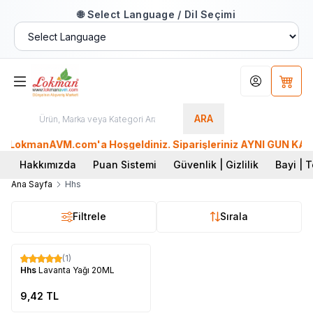
🌐 Select Language / Dil Seçimi
Hesabım
Sepet
ARA
LokmanAVM.com'a Hoşgeldiniz. Siparişleriniz AYNI GÜN KARGO'
Hakkımızda
Puan Sistemi
Güvenlik | Gizlilik
Bayi | T
Ana Sayfa
Hhs
Filtrele
Sırala
Tükendi
(1)
Hhs
Lavanta Yağı 20ML
9,42
TL