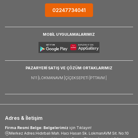
02247734041
MOBİL UYGULAMALARIMIZ
PAZARYERİ SATIŞ VE ÇÖZÜM ORTAKLARIMIZ
N11 |
LOKMANAVM |
ÇIÇEKSEPETI |
PTTAVM |
Adres & İletişim
Firma Resmi Belge: Belgelerimiz
için Tıklayın!
Merkez Adres:Hıdırbali Mah. Hacı Hasan Sk. LokmanAVM Sit. No:10