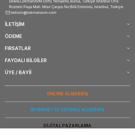
(www.LokmanAVM.com) Yenişehir, Bursa, Türkiye İstanbul Ofis:
Rüstem Paşa Mah. Mısır Çarşısı No:Bilâ Eminönü, İstanbul, Türkiye
iletisim@lokmanavm.com
İLETİŞİM
ÖDEME
FIRSATLAR
FAYDALI BİLGİLER
ÜYE / BAYİİ
ONLİNE ALIŞVERİŞ
İNTERNETTE GÜVENLİ ALIŞVERİŞ
DİJİTAL PAZARLAMA