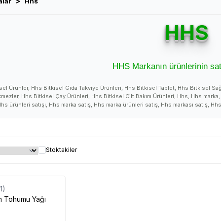
>
alar
Hhs
HHS
HHS Markanın ürünlerinin sat
sel Ürünler, Hhs Bitkisel Gıda Takviye Ürünleri, Hhs Bitkisel Tablet, Hhs Bitkisel Sağ
kmezler, Hhs Bitkisel Çay Ürünleri, Hhs Bitkisel Cilt Bakım Ürünleri, Hhs, Hhs marka
Hhs ürünleri satışı, Hhs marka satış, Hhs marka ürünleri satış, Hhs markası satış, Hh
 marka satan, Hhs marka ürünleri satan, Hhs markası satan, Hhs markası ürünleri sata
 Hhs ürünü, Hhs ürünleri faydaları, Hhs ürünleri kullanımı, Hhs fiyatı, Hhs fiyatları
ı, Hhs kullanıcı yorumları, Hhs kullanan yorumları, Hhs hakkındaki yorumlar, Hhs ku
mı, Hhs ürünü ne işe yarar, Hhs marka, Hhs markası, Hhs marka ürünleri, Hhs nasıl bir
nasıl kullanılır, Hhs açıklama detayları, Hhs faydaları, Hhs kullanımı, Hhs zararları, Hhs
Stoktakiler
s satış yerleri, Hhs satılan yerler, Hhs satan yerler, Hhs nerede satılır, Hhs nerede s
nır, Hhs nerelerde satılıyor, Hhs nerden alabilirim, Hhs satılan, Hhs satılır, Hhs etkil
 Hhs detayları, Hhs açıklamaları, Hhs ürünü faydaları, Hhs ürünü kullanımı, Hhs ürü
Tükendi
ışı, Hhs ürünü satan, Hhs ürünü satış yerleri, Hhs ürünü satılan yerler, Hhs ürünü s
(1)
erde satılıyor, Hhs ürünü nerden alabilirim, Hhs ürünü etkileri, Hhs ürünü nasıl kull
Hhs hakkındaki tüm bilgilerini ürünleri ve detaylarını Lokma
n Tohumu Yağı
S #Hhs_marka #Hhs_marka_ürünler #Hhs_markası #Hhs_markası_ürünleri #Hhs_marka_ürünleri_satışı #Hhs_markası_ürünleri_satışı #
ı_ürünleri_satan #Hhs_marka_ürünleri_satan #Hhs_marka_ürünleri_satan_yer #Hhs_marka_ürünleri_nerde_satılır #Hhs_satışı #Hhs_sat