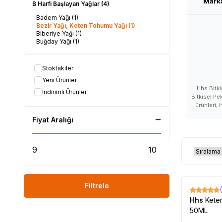
Mark
B Harfi Başlayan Yağlar
(4)
Badem Yağı
(1)
Bezir Yağı, Keten Tohumu Yağı
(1)
Biberiye Yağı
(1)
Buğday Yağı
(1)
Stoktakiler
Yeni Ürünler
Hhs Bitki
İndirimli Ürünler
Bitkisel Pe
ürünleri, 
satışı, Hhs
Fiyat Aralığı
Hhs satan,
Hhs yorumlar
kullanan var
ürünleri 
satanlar, Hh
nereden alı
ne kadar,
ürünü sat
Filtrele
ürünü nerel
Hhs
Kete
#LokmanAVM #HH
50ML
#Hhs_markas