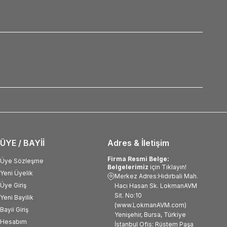
ÜYE / BAYİİ
Adres & İletişim
Firma Resmi Belge:
Üye Sözleşme
Belgelerimiz
için Tıklayın!
Yeni Üyelik
Merkez Adres:Hıdırbali Mah.
Üye Giriş
Hacı Hasan Sk. LokmanAVM
Sit. No:10
Yeni Bayilik
(www.LokmanAVM.com)
Bayii Giriş
Yenişehir, Bursa, Türkiye
Hesabım
İstanbul Ofis: Rüstem Paşa