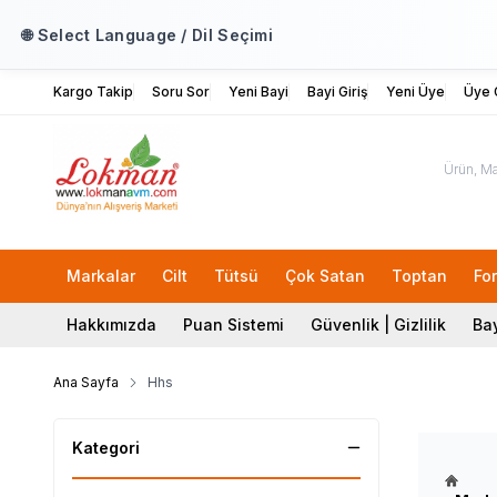
🌐 Select Language / Dil Seçimi
Kargo Takip
Soru Sor
Yeni Bayi
Bayi Giriş
Yeni Üye
Üye G
Markalar
Cilt
Tütsü
Çok Satan
Toptan
Fo
Hakkımızda
Puan Sistemi
Güvenlik | Gizlilik
Bay
Ana Sayfa
Hhs
Kategori