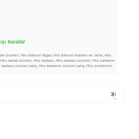
ışı burada!
lık Ürünleri, Hhs Bitkisel Yağlar, Hhs Bitkisel Kremler ve Jeller, Hhs
, Hhs marka ürünleri, Hhs markası, Hhs markası ürünleri, Hhs markanın
s markası ürünleri satış, Hhs markanın ürünleri satış, Hhs ürünlerinin
n, Hhs markanın ürünlerini satan, Hhs ürünleri satan yer, Hhs satışı,
, Hhs ürünleri satan, Hhs hakkında, Hhs hakkında açıklama, Hhs yorum,
llanan, Hhs kullananlar, Hhs ürün kullanan, Hhs ürünleri kullanan, Hhs
 marka, Hhs nasıl marka, Hhs ürünleri nasıl, Hhs ürünleri nasıldır, Hhs
 zararlı mı, Hhs uyarılar, Hhs yararları, Hhs yararlı mı, Hhs satış, Hhs
3
4
atılıyor, Hhs ürünleri nerede satılır, Hhs ürünleri nerede satılıyor, Hhs
eri, Hhs nasıl kullanılır, Hhs nerde, Hhs faydası, Hhs ne işe yarar, Hhs
nü faydaları ve kullanımı, Hhs ürünü hakkında, Hhs ürünü yorum, Hhs
atan yerler, Hhs ürünü nerede satılır, Hhs ürünü nereden alınır, Hhs
anılır, Hhs ürünü nerde, Hhs ürünü faydası, Hhs ürünü faydaları neler,
nAVM mağazalarında bulabilirsiniz.
Hhs_markanın_ürünleri #Hhs_markanın_ürünleri_satışı #Hhs_markanın_ürünlerini_satan #Hhs_markası_satan
an #Hhs_satan_yer #Hhs_nerde_satılır #Hhs_nerde_alınır #Hhs_faydaları #Hhs_kullanımı #Hhs_faydalı_mı