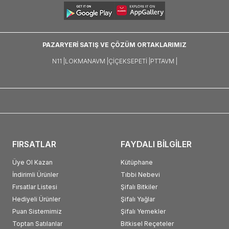
PAZARYERİ SATIŞ VE ÇÖZÜM ORTAKLARIMIZ
N11 |
LOKMANAVM |
ÇIÇEKSEPETI |
PTTAVM |
FIRSATLAR
FAYDALI BİLGİLER
Üye Ol Kazan
Kütüphane
İndirimli Ürünler
Tıbbi Nebevi
Fırsatlar Listesi
Şifalı Bitkiler
Hediyeli Ürünler
Şifalı Yağlar
Puan Sistemimiz
Şifalı Yemekler
Toptan Satılanlar
Bitkisel Reçeteler