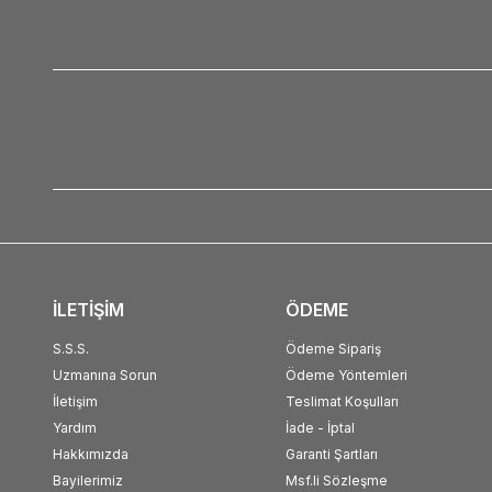
İLETİŞİM
ÖDEME
S.S.S.
Ödeme Sipariş
Uzmanına Sorun
Ödeme Yöntemleri
İletişim
Teslimat Koşulları
Yardım
İade - İptal
Hakkımızda
Garanti Şartları
Bayilerimiz
Msf.li Sözleşme