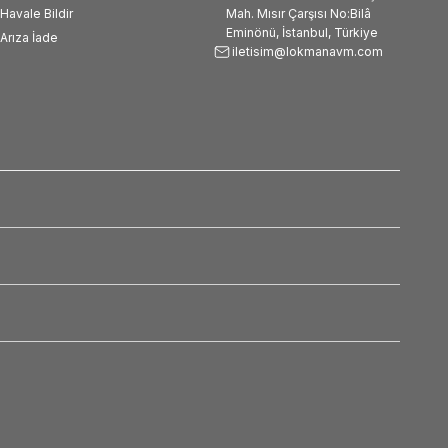
Havale Bildir
Mah. Mısır Çarşısı No:Bilâ
Eminönü, İstanbul, Türkiye
Arıza İade
iletisim@lokmanavm.com