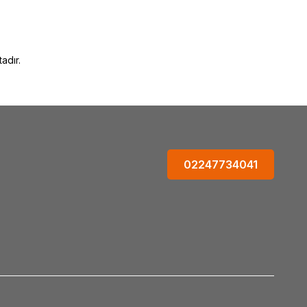
adır.
02247734041