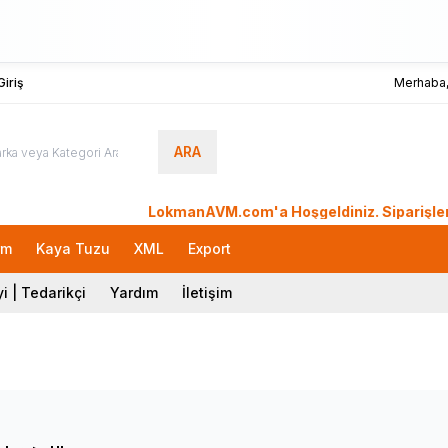
iriş
Merhaba
ARA
LokmanAVM.com'a Hoşgeldiniz. Siparişleriniz 
rm
Kaya Tuzu
XML
Export
i | Tedarikçi
Yardım
İletişim