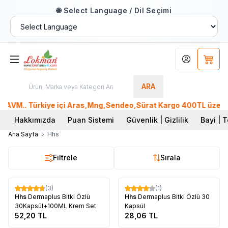
🌐 Select Language / Dil Seçimi
Hesabım
Sepet
ARA
AVM.. Türkiye içi Aras,Mng,Sendeo,Sürat Kargo 400TL üzeri, P
Hakkımızda
Puan Sistemi
Güvenlik | Gizlilik
Bayi | T
Ana Sayfa
Hhs
Filtrele
Sırala
Tükendi
Tükendi
(3)
(1)
Hhs
Dermaplus Bitki Özlü
Hhs
Dermaplus Bitki Özlü 30
30Kapsül+100ML Krem Set
Kapsül
52,20
TL
28,06
TL