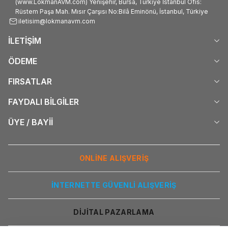
(www.LokmanAVM.com) Yenişehir, Bursa, Türkiye İstanbul Ofis:
Rüstem Paşa Mah. Mısır Çarşısı No:Bilâ Eminönü, İstanbul, Türkiye
iletisim@lokmanavm.com
İLETİŞİM
ÖDEME
FIRSATLAR
FAYDALI BİLGİLER
ÜYE / BAYİİ
ONLİNE ALIŞVERİŞ
İNTERNETTE GÜVENLİ ALIŞVERİŞ
DİJİTAL PAZARLAMA