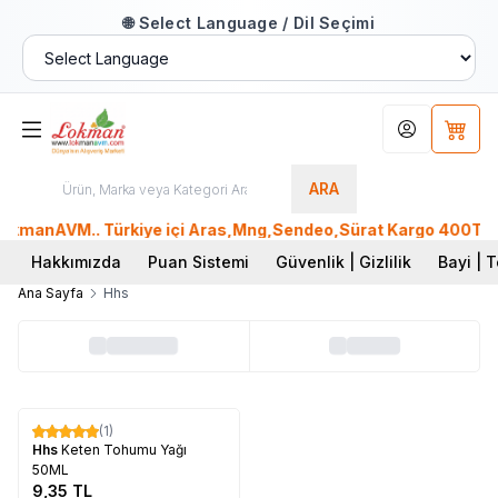
🌐 Select Language / Dil Seçimi
Hesabım
Sepet
ARA
okmanAVM.. Türkiye içi Aras,Mng,Sendeo,Sürat Kargo 400TL üze
Hakkımızda
Puan Sistemi
Güvenlik | Gizlilik
Bayi | T
Ana Sayfa
Hhs
Tükendi
(1)
Hhs
Keten Tohumu Yağı
50ML
9,35
TL