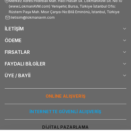
Merkez Adres:Hıdırbali Mah. Hacı Hasan Sk. LokmanAVM Sit. No:10
(www.LokmanAVM.com) Yenişehir, Bursa, Türkiye İstanbul Ofis:
Rüstem Paşa Mah. Mısır Çarşısı No:Bilâ Eminönü, İstanbul, Türkiye
iletisim@lokmanavm.com
İLETİŞİM
ÖDEME
FIRSATLAR
FAYDALI BİLGİLER
ÜYE / BAYİİ
ONLİNE ALIŞVERİŞ
İNTERNETTE GÜVENLİ ALIŞVERİŞ
DİJİTAL PAZARLAMA