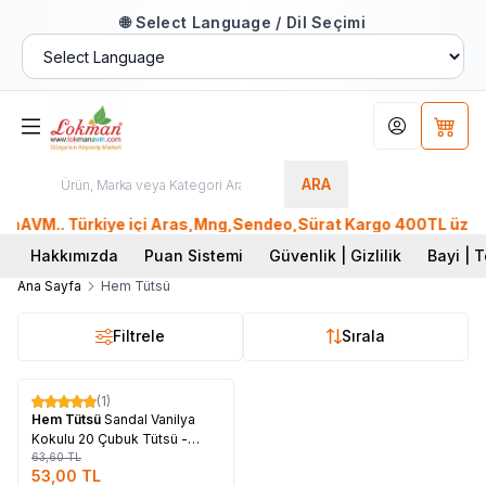
🌐 Select Language / Dil Seçimi
Hesabım
Sepet
ARA
nAVM.. Türkiye içi Aras,Mng,Sendeo,Sürat Kargo 400TL üzeri, 
Hakkımızda
Puan Sistemi
Güvenlik | Gizlilik
Bayi | T
Ana Sayfa
Hem Tütsü
Filtrele
Sırala
Tükendi
(1)
%
17
Hem Tütsü
Sandal Vanilya
Kokulu 20 Çubuk Tütsü -
Sandal Vanilla
63,60
TL
53,00
TL