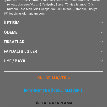
(www.LokmanAVM.com) Yenişehir, Bursa, Türkiye İstanbul Ofis:
Rüstem Paşa Mah. Mısır Çarşısı No:Bilâ Eminönü, İstanbul, Türkiye
iletisim@lokmanavm.com
İLETİŞİM
ÖDEME
FIRSATLAR
FAYDALI BİLGİLER
ÜYE / BAYİİ
ONLİNE ALIŞVERİŞ
İNTERNETTE GÜVENLİ ALIŞVERİŞ
DİJİTAL PAZARLAMA