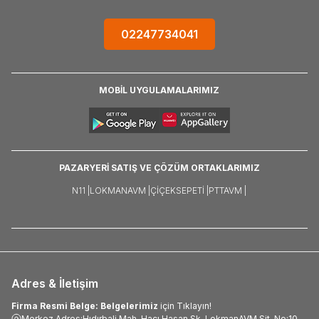
02247734041
MOBİL UYGULAMALARIMIZ
PAZARYERİ SATIŞ VE ÇÖZÜM ORTAKLARIMIZ
N11 |
LOKMANAVM |
ÇIÇEKSEPETI |
PTTAVM |
Adres & İletişim
Firma Resmi Belge: Belgelerimiz
için Tıklayın!
Merkez Adres:Hıdırbali Mah. Hacı Hasan Sk. LokmanAVM Sit. No:10