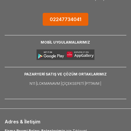
02247734041
MOBİL UYGULAMALARIMIZ
PAZARYERİ SATIŞ VE ÇÖZÜM ORTAKLARIMIZ
N11 |
LOKMANAVM |
ÇIÇEKSEPETI |
PTTAVM |
Adres & İletişim
Firma Resmi Belge: Belgelerimiz
için Tıklayın!