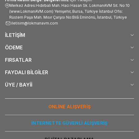
Merkez Adres:Hıdırbali Mah. Hacı Hasan Sk. LokmanAVM Sit. No:10
(www.LokmanAVM.com) Yenişehir, Bursa, Türkiye İstanbul Ofis:
Rüstem Paşa Mah. Mısır Çarşısı No:Bilâ Eminönü, İstanbul, Türkiye
iletisim@lokmanavm.com
İLETİŞİM
ÖDEME
FIRSATLAR
FAYDALI BİLGİLER
ÜYE / BAYİİ
ONLİNE ALIŞVERİŞ
İNTERNETTE GÜVENLİ ALIŞVERİŞ