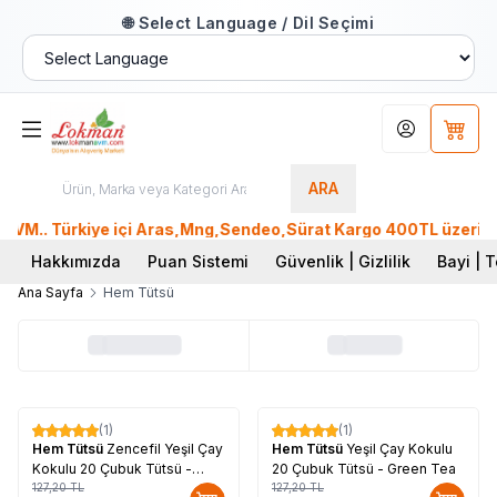
🌐 Select Language / Dil Seçimi
Hesabım
Sepet
ARA
M.. Türkiye içi Aras,Mng,Sendeo,Sürat Kargo 400TL üzeri, Ptt
Hakkımızda
Puan Sistemi
Güvenlik | Gizlilik
Bayi | T
Ana Sayfa
Hem Tütsü
(1)
(1)
%
17
%
17
Hem Tütsü
Zencefil Yeşil Çay
Hem Tütsü
Yeşil Çay Kokulu
Kokulu 20 Çubuk Tütsü -
20 Çubuk Tütsü - Green Tea
Ginger Green Tea
127,20
TL
127,20
TL