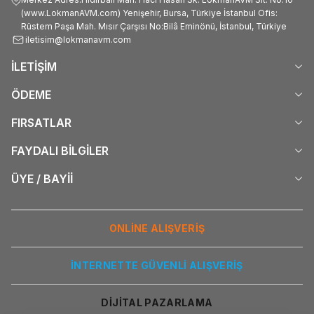
(www.LokmanAVM.com) Yenişehir, Bursa, Türkiye İstanbul Ofis:
Rüstem Paşa Mah. Mısır Çarşısı No:Bilâ Eminönü, İstanbul, Türkiye
iletisim@lokmanavm.com
İLETİŞİM
ÖDEME
FIRSATLAR
FAYDALI BİLGİLER
ÜYE / BAYİİ
ONLİNE ALIŞVERİŞ
İNTERNETTE GÜVENLİ ALIŞVERİŞ
DİJİTAL PAZARLAMA