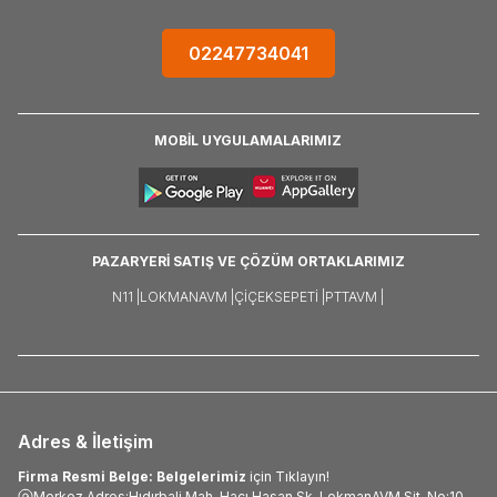
02247734041
MOBİL UYGULAMALARIMIZ
PAZARYERİ SATIŞ VE ÇÖZÜM ORTAKLARIMIZ
N11 |
LOKMANAVM |
ÇIÇEKSEPETI |
PTTAVM |
Adres & İletişim
Firma Resmi Belge: Belgelerimiz
için Tıklayın!
Merkez Adres:Hıdırbali Mah. Hacı Hasan Sk. LokmanAVM Sit. No:10