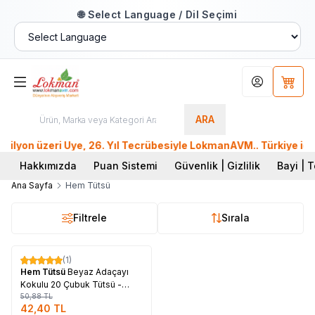
🌐 Select Language / Dil Seçimi
Hesabım
Sepet
ARA
yon üzeri Üye, 26. Yıl Tecrübesiyle LokmanAVM.. Türkiye içi 
Hakkımızda
Puan Sistemi
Güvenlik | Gizlilik
Bayi | T
Ana Sayfa
Hem Tütsü
Filtrele
Sırala
Tükendi
(1)
%
17
Hem Tütsü
Beyaz Adaçayı
Kokulu 20 Çubuk Tütsü -
White Salvia
50,88
TL
42,40
TL