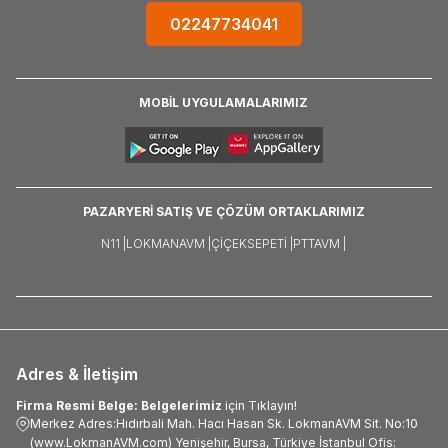
02247734041
MOBİL UYGULAMALARIMIZ
PAZARYERİ SATIŞ VE ÇÖZÜM ORTAKLARIMIZ
N11 |
LOKMANAVM |
ÇIÇEKSEPETI |
PTTAVM |
Adres & İletişim
Firma Resmi Belge: Belgelerimiz
için Tıklayın!
Merkez Adres:Hıdırbali Mah. Hacı Hasan Sk. LokmanAVM Sit. No:10
(www.LokmanAVM.com) Yenişehir, Bursa, Türkiye İstanbul Ofis: