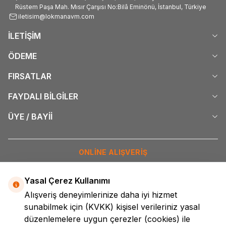
Rüstem Paşa Mah. Mısır Çarşısı No:Bilâ Eminönü, İstanbul, Türkiye
iletisim@lokmanavm.com
İLETİŞİM
ÖDEME
FIRSATLAR
FAYDALI BİLGİLER
ÜYE / BAYİİ
ONLİNE ALIŞVERİŞ
İNTERNETTE GÜVENLİ ALIŞVERİŞ
Yasal Çerez Kullanımı
Alışveriş deneyimlerinize daha iyi hizmet
DİJİTAL PAZARLAMA
sunabilmek için
(KVKK)
kişisel verileriniz yasal
düzenlemelere uygun çerezler (cookies) ile