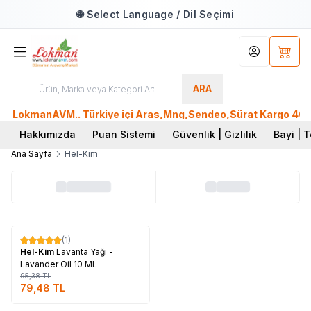
🌐 Select Language / Dil Seçimi
Hesabım
Sepet
ARA
e LokmanAVM.. Türkiye içi Aras,Mng,Sendeo,Sürat Kargo 400TL 
Hakkımızda
Puan Sistemi
Güvenlik | Gizlilik
Bayi | T
Ana Sayfa
Hel-Kim
Tükendi
(1)
%
17
Hel-Kim
Lavanta Yağı -
Lavander Oil 10 ML
95,38
TL
79,48
TL