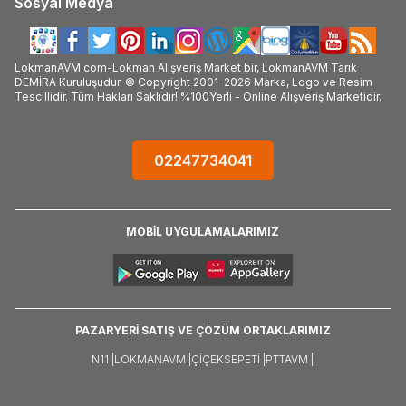
Sosyal Medya
LokmanAVM.com-Lokman Alışveriş Market bir, LokmanAVM Tarık
DEMİRA Kuruluşudur. © Copyright 2001-2026 Marka, Logo ve Resim
Tescillidir. Tüm Hakları Saklıdır! %100Yerli - Online Alışveriş Marketidir.
02247734041
MOBİL UYGULAMALARIMIZ
PAZARYERİ SATIŞ VE ÇÖZÜM ORTAKLARIMIZ
N11 |
LOKMANAVM |
ÇIÇEKSEPETI |
PTTAVM |