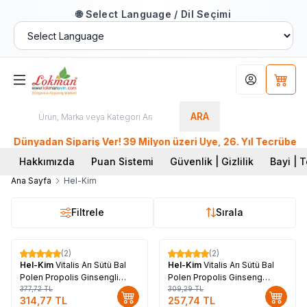
🌐 Select Language / Dil Seçimi
Hesabım
Sepet
ARA
ünyadan Sipariş Ver! 39 Milyon üzeri Üye, 26. Yıl Tecrübesiy
Hakkımızda
Puan Sistemi
Güvenlik | Gizlilik
Bayi | T
Ana Sayfa
Hel-Kim
Filtrele
Sırala
(2)
(2)
%
17
%
17
Hel-Kim
Vitalis Arı Sütü Bal
Hel-Kim
Vitalis Arı Sütü Bal
Polen Propolis Ginsengli
Polen Propolis Ginseng
Bitkisel Macunnu 780 Gr
377,72
TL
Karışımı 420 Gr
309,29
TL
314,77
TL
257,74
TL