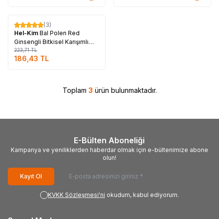
Tükendi
(3)
%
17
Hel-Kim
Bal Polen Red
Ginsengli Bitkisel Karışımlı
Macunnu 450 Gr
223,71
TL
186,43
TL
Toplam
3
ürün bulunmaktadır.
E-Bülten Aboneliği
Kampanya ve yeniliklerden haberdar olmak için e-bültenimize abone
olun!
Kayıt Ol
KVKK Sözleşmesi'ni
okudum, kabul ediyorum.