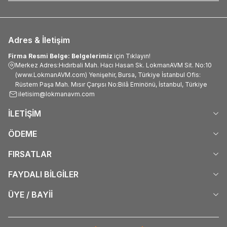
Adres & İletişim
Firma Resmi Belge: Belgelerimiz
için Tıklayın!
Merkez Adres:Hıdırbali Mah. Hacı Hasan Sk. LokmanAVM Sit. No:10
(www.LokmanAVM.com) Yenişehir, Bursa, Türkiye İstanbul Ofis:
Rüstem Paşa Mah. Mısır Çarşısı No:Bilâ Eminönü, İstanbul, Türkiye
iletisim@lokmanavm.com
İLETİŞİM
ÖDEME
FIRSATLAR
FAYDALI BİLGİLER
ÜYE / BAYİİ