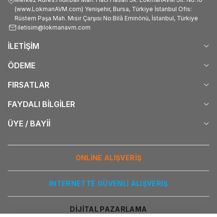
(www.LokmanAVM.com) Yenişehir, Bursa, Türkiye İstanbul Ofis:
Rüstem Paşa Mah. Mısır Çarşısı No:Bilâ Eminönü, İstanbul, Türkiye
iletisim@lokmanavm.com
İLETİŞİM
ÖDEME
FIRSATLAR
FAYDALI BİLGİLER
ÜYE / BAYİİ
ONLİNE ALIŞVERİŞ
İNTERNETTE GÜVENLİ ALIŞVERİŞ
DİJİTAL PAZARLAMA