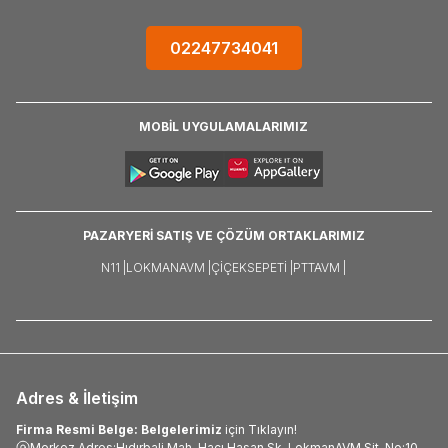
02247734041
MOBİL UYGULAMALARIMIZ
PAZARYERİ SATIŞ VE ÇÖZÜM ORTAKLARIMIZ
N11 |
LOKMANAVM |
ÇIÇEKSEPETI |
PTTAVM |
Adres & İletişim
Firma Resmi Belge: Belgelerimiz
için Tıklayın!
Merkez Adres:Hıdırbali Mah. Hacı Hasan Sk. LokmanAVM Sit. No:10