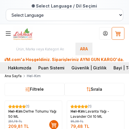
🌐 Select Language / Dil Seçimi
Hesabım
Sepet
ARA
M.com'a Hoşgeldiniz. Siparişleriniz AYNI GÜN KARGO'da. Tüm D
Hakkımızda
Puan Sistemi
Güvenlik | Gizlilik
Bayi | T
Ana Sayfa
Hel-Kim
Filtrele
Sırala
Tükendi
(1)
(1)
%
17
%
17
Hel-Kim
Defne Tohumu Yağı
Hel-Kim
Lavanta Yağı -
50 ML
Lavander Oil 10 ML
251,78
TL
95,38
TL
209,81
TL
79,48
TL