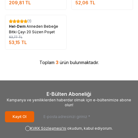
209,81
TL
52,06
TL
Tükendi
(1)
%
17
Hel-Dem
Anneden Bebeğe
Bitki Çayı 20 Süzen Poşet
63,77
TL
53,15
TL
Toplam
3
ürün bulunmaktadır.
E-Bülten Aboneliği
Kampanya ve yeniliklerden haberdar olmak için e-bültenimize abone
olun!
Kayıt Ol
KVKK Sözleşmesi'ni
okudum, kabul ediyorum.