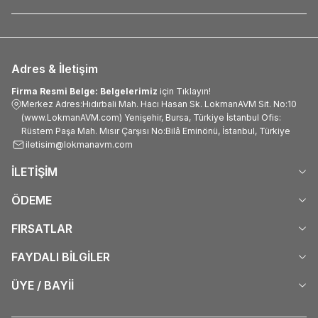
Adres & İletişim
Firma Resmi Belge: Belgelerimiz
için Tıklayın!
Merkez Adres:Hıdırbali Mah. Hacı Hasan Sk. LokmanAVM Sit. No:10
(www.LokmanAVM.com) Yenişehir, Bursa, Türkiye İstanbul Ofis:
Rüstem Paşa Mah. Mısır Çarşısı No:Bilâ Eminönü, İstanbul, Türkiye
iletisim@lokmanavm.com
İLETİŞİM
ÖDEME
FIRSATLAR
FAYDALI BİLGİLER
ÜYE / BAYİİ