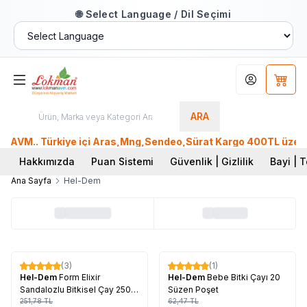
🌐 Select Language / Dil Seçimi
Hesabım
Sepet
ARA
AVM.. Türkiye içi Aras,Mng,Sendeo,Sürat Kargo 400TL üzeri, P
Hakkımızda
Puan Sistemi
Güvenlik | Gizlilik
Bayi | T
Ana Sayfa
Hel-Dem
Tükendi
Tükendi
(3)
(1)
%
17
%
17
Hel-Dem
Form Elixir
Hel-Dem
Bebe Bitki Çayı 20
Sandalozlu Bitkisel Çay 250
Süzen Poşet
Gr
251,78
TL
62,47
TL