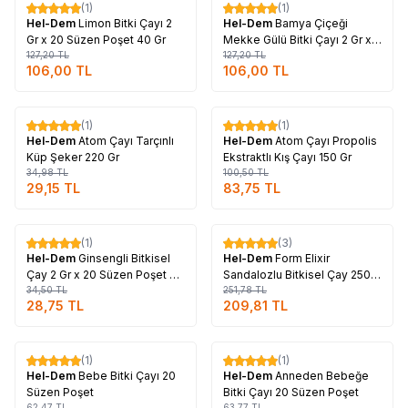
(1)
(1)
%
17
%
17
Hel-Dem
Limon Bitki Çayı 2
Hel-Dem
Bamya Çiçeği
Gr x 20 Süzen Poşet 40 Gr
Mekke Gülü Bitki Çayı 2 Gr x
127,20
TL
20 Süzen Poşet 40 Gr
127,20
TL
106,00
TL
106,00
TL
Tükendi
Tükendi
(1)
(1)
%
17
%
17
Hel-Dem
Atom Çayı Tarçınlı
Hel-Dem
Atom Çayı Propolis
Küp Şeker 220 Gr
Ekstraktlı Kış Çayı 150 Gr
34,98
TL
100,50
TL
29,15
TL
83,75
TL
Tükendi
Tükendi
(1)
(3)
%
17
%
17
Hel-Dem
Ginsengli Bitkisel
Hel-Dem
Form Elixir
Çay 2 Gr x 20 Süzen Poşet 40
Sandalozlu Bitkisel Çay 250
Gr
34,50
TL
Gr
251,78
TL
28,75
TL
209,81
TL
Tükendi
Tükendi
(1)
(1)
%
17
%
17
Hel-Dem
Bebe Bitki Çayı 20
Hel-Dem
Anneden Bebeğe
Süzen Poşet
Bitki Çayı 20 Süzen Poşet
62,47
TL
63,77
TL