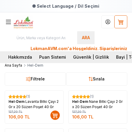
🌐 Select Language / Dil Seçimi
Hesabım
Sepet
ARA
LokmanAVM.com'a Hoşgeldiniz. Siparişleriniz AYN
Hakkımızda
Puan Sistemi
Güvenlik | Gizlilik
Bayi | T
Ana Sayfa
Hel-Dem
Filtrele
Sırala
Tükendi
(1)
(1)
%
17
%
17
Hel-Dem
Lavanta Bitki Çayı 2
Hel-Dem
Nane Bitki Çayı 2 Gr
Gr x 20 Süzen Poşet 40 Gr
x 20 Süzen Poşet 40 Gr
127,20
TL
127,20
TL
106,00
TL
106,00
TL
Tükendi
Tükendi