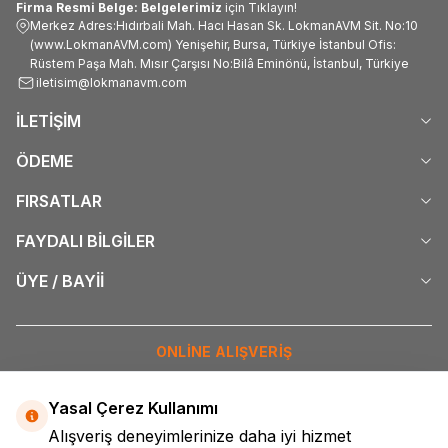
Firma Resmi Belge: Belgelerimiz
için Tıklayın!
Merkez Adres:Hıdırbali Mah. Hacı Hasan Sk. LokmanAVM Sit. No:10
(www.LokmanAVM.com) Yenişehir, Bursa, Türkiye İstanbul Ofis:
Rüstem Paşa Mah. Mısır Çarşısı No:Bilâ Eminönü, İstanbul, Türkiye
iletisim@lokmanavm.com
İLETİŞİM
ÖDEME
FIRSATLAR
FAYDALI BİLGİLER
ÜYE / BAYİİ
ONLİNE ALIŞVERİŞ
İNTERNETTE GÜVENLİ ALIŞVERİŞ
Yasal Çerez Kullanımı
Alışveriş deneyimlerinize daha iyi hizmet