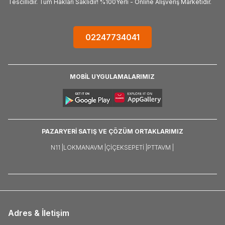
Tescillidir. Tüm Hakları Saklıdır! %100Yerli - Online Alışveriş Marketidir.
02247734041
MOBİL UYGULAMALARIMIZ
PAZARYERİ SATIŞ VE ÇÖZÜM ORTAKLARIMIZ
N11 |
LOKMANAVM |
ÇIÇEKSEPETI |
PTTAVM |
Adres & İletişim