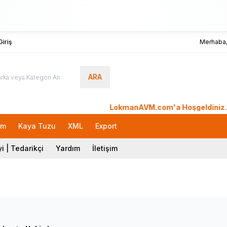
iriş
Merhaba
ARA
LokmanAVM.com'a Hoşgeldiniz. Sipari
rm
Kaya Tuzu
XML
Export
i | Tedarikçi
Yardım
İletişim