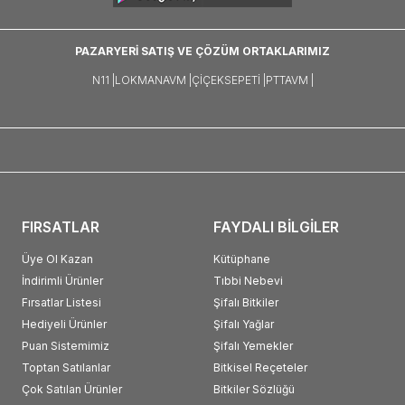
PAZARYERİ SATIŞ VE ÇÖZÜM ORTAKLARIMIZ
N11 |
LOKMANAVM |
ÇIÇEKSEPETI |
PTTAVM |
FIRSATLAR
FAYDALI BİLGİLER
Üye Ol Kazan
Kütüphane
İndirimli Ürünler
Tıbbi Nebevi
Fırsatlar Listesi
Şifalı Bitkiler
Hediyeli Ürünler
Şifalı Yağlar
Puan Sistemimiz
Şifalı Yemekler
Toptan Satılanlar
Bitkisel Reçeteler
Çok Satılan Ürünler
Bitkiler Sözlüğü