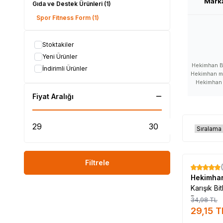
Mark
Gıda ve Destek Ürünleri
(1)
Spor Fitness Form
(1)
Stoktakiler
Yeni Ürünler
Hekimhan Bi
İndirimli Ürünler
Hekimhan ma
Hekimhan 
ürünleri 
Fiyat Aralığı
Hekimha
Hekimhan yo
ürün kull
Hekimhan na
Hekimhan fa
satanlar, He
Hekimhan ür
etkileri, He
Filtrele
ürünü f
%
17
Hekimhan ü
Hekimha
nereden alın
Karışık Bi
Hekimha
Poşet
34,98
TL
#L
29,15
T
#HEKİMHAN_marka