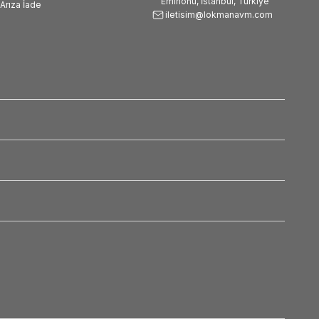
Eminönü, İstanbul, Türkiye
Arıza İade
iletisim@lokmanavm.com