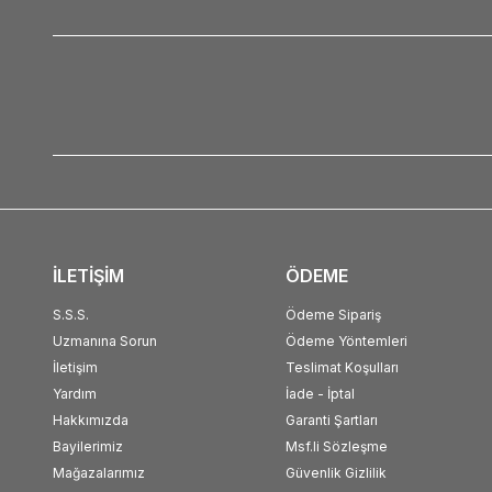
İLETİŞİM
ÖDEME
S.S.S.
Ödeme Sipariş
Uzmanına Sorun
Ödeme Yöntemleri
İletişim
Teslimat Koşulları
Yardım
İade - İptal
Hakkımızda
Garanti Şartları
Bayilerimiz
Msf.li Sözleşme
Mağazalarımız
Güvenlik Gizlilik