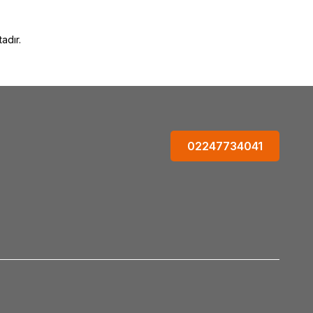
adır.
02247734041