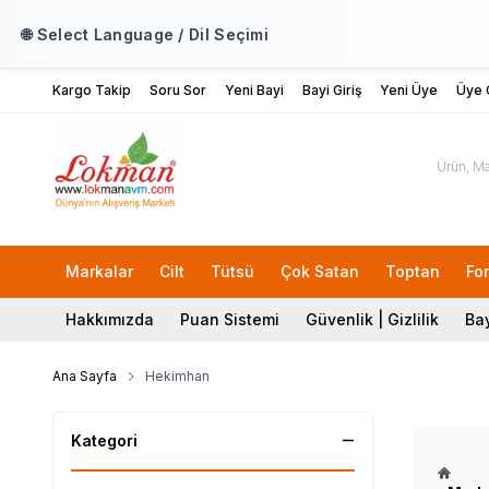
🌐 Select Language / Dil Seçimi
Kargo Takip
Soru Sor
Yeni Bayi
Bayi Giriş
Yeni Üye
Üye G
Markalar
Cilt
Tütsü
Çok Satan
Toptan
Fo
Hakkımızda
Puan Sistemi
Güvenlik | Gizlilik
Bay
Ana Sayfa
Hekimhan
Kategori