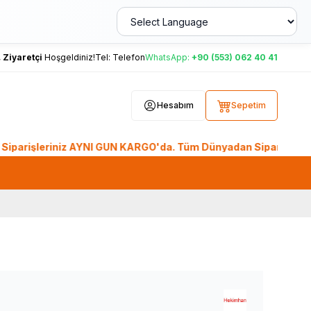
,
Ziyaretçi
Hoşgeldiniz!
Tel:
Telefon
WhatsApp:
+90 (553) 062 40 41
Hesabım
Sepetim
şleriniz AYNI GÜN KARGO'da. Tüm Dünyadan Sipariş Ver! 39 Mil