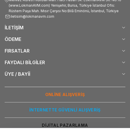
(www.LokmanAVM.com) Yenişehir, Bursa, Türkiye İstanbul Ofis:
Rüstem Paşa Mah. Mısır Çarşısı No:Bilâ Eminönü, İstanbul, Türkiye
iletisim@lokmanavm.com
İLETİŞİM
ÖDEME
FIRSATLAR
FAYDALI BİLGİLER
ÜYE / BAYİİ
ONLİNE ALIŞVERİŞ
İNTERNETTE GÜVENLİ ALIŞVERİŞ
DİJİTAL PAZARLAMA