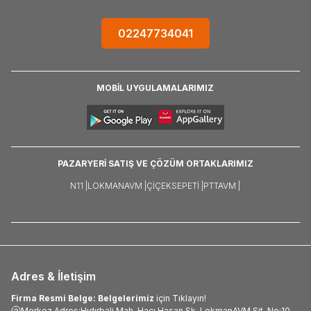
02247734041
MOBİL UYGULAMALARIMIZ
PAZARYERİ SATIŞ VE ÇÖZÜM ORTAKLARIMIZ
N11 |
LOKMANAVM |
ÇIÇEKSEPETI |
PTTAVM |
Adres & İletişim
Firma Resmi Belge: Belgelerimiz
için Tıklayın!
Merkez Adres:Hıdırbali Mah. Hacı Hasan Sk. LokmanAVM Sit. No:10