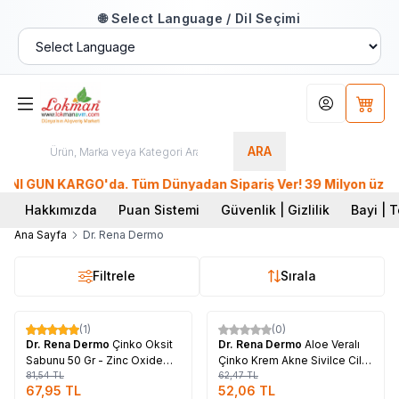
🌐 Select Language / Dil Seçimi
Hesabım
Sepet
ARA
NI GÜN KARGO'da. Tüm Dünyadan Sipariş Ver! 39 Milyon üzeri Üy
Hakkımızda
Puan Sistemi
Güvenlik | Gizlilik
Bayi | T
Ana Sayfa
Dr. Rena Dermo
Filtrele
Sırala
Tükendi
Tükendi
(1)
(0)
%
17
%
17
Dr. Rena Dermo
Çinko Oksit
Dr. Rena Dermo
Aloe Veralı
Sabunu 50 Gr - Zinc Oxide
Çinko Krem Akne Sivilce Cilt
Soap
81,54
TL
Bakımı 20 ML Zinc Oksit
62,47
TL
67,95
TL
52,06
TL
Cream