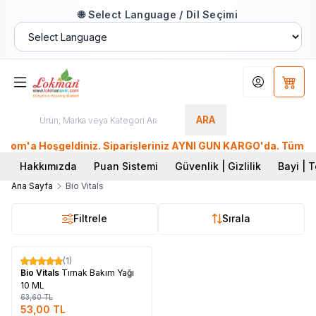
🌐 Select Language / Dil Seçimi
Hesabım
Sepet
ARA
'a Hoşgeldiniz. Siparişleriniz AYNI GÜN KARGO'da. Tüm Dünyad
Hakkımızda
Puan Sistemi
Güvenlik | Gizlilik
Bayi | T
Ana Sayfa
Bio Vitals
Filtrele
Sırala
Tükendi
(1)
%
17
Bio Vitals
Tırnak Bakım Yağı
10 ML
63,60
TL
53,00
TL