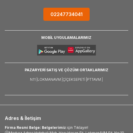
02247734041
MOBİL UYGULAMALARIMIZ
PAZARYERİ SATIŞ VE ÇÖZÜM ORTAKLARIMIZ
N11 |
LOKMANAVM |
ÇIÇEKSEPETI |
PTTAVM |
Adres & İletişim
Firma Resmi Belge: Belgelerimiz
için Tıklayın!
Merkez Adres:Hıdırbali Mah. Hacı Hasan Sk. LokmanAVM Sit. No:10