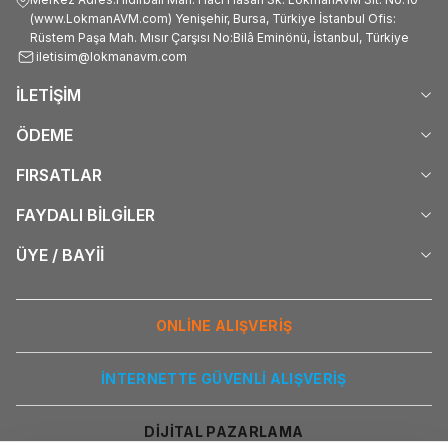
(www.LokmanAVM.com) Yenişehir, Bursa, Türkiye İstanbul Ofis:
Rüstem Paşa Mah. Mısır Çarşısı No:Bilâ Eminönü, İstanbul, Türkiye
iletisim@lokmanavm.com
İLETİŞİM
ÖDEME
FIRSATLAR
FAYDALI BİLGİLER
ÜYE / BAYİİ
ONLİNE ALIŞVERİŞ
İNTERNETTE GÜVENLİ ALIŞVERİŞ
DİJİTAL PAZARLAMA