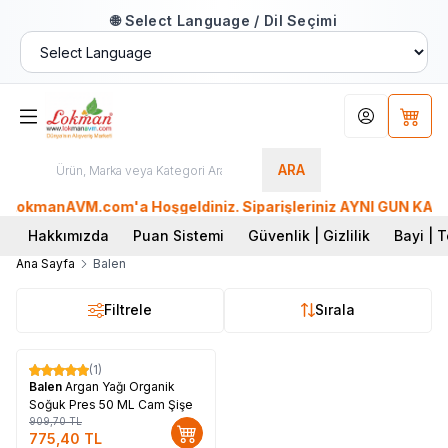
🌐 Select Language / Dil Seçimi
Hesabım
Sepet
ARA
LokmanAVM.com'a Hoşgeldiniz. Siparişleriniz AYNI GÜN KARGO'd
Hakkımızda
Puan Sistemi
Güvenlik | Gizlilik
Bayi | T
Ana Sayfa
Balen
Filtrele
Sırala
(1)
%
15
Balen
Argan Yağı Organik
Soğuk Pres 50 ML Cam Şişe
909,70
TL
775,40
TL