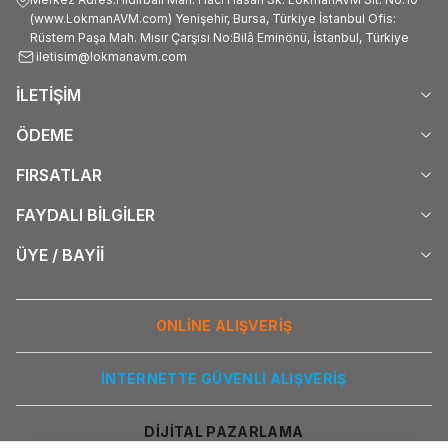
(www.LokmanAVM.com) Yenişehir, Bursa, Türkiye İstanbul Ofis:
Rüstem Paşa Mah. Mısır Çarşısı No:Bilâ Eminönü, İstanbul, Türkiye
iletisim@lokmanavm.com
İLETİŞİM
ÖDEME
FIRSATLAR
FAYDALI BİLGİLER
ÜYE / BAYİİ
ONLİNE ALIŞVERİŞ
İNTERNETTE GÜVENLİ ALIŞVERİŞ
DİJİTAL PAZARLAMA