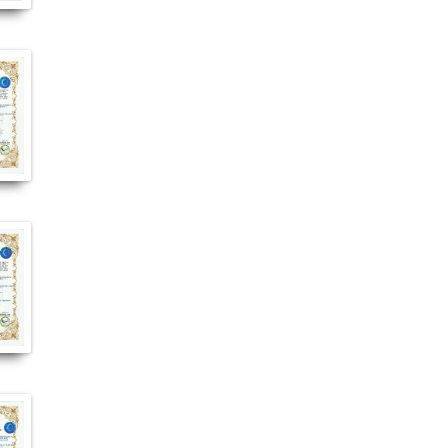
#Balen_kullanımı #Balen_faydalı_mı #Balen_faydaları_