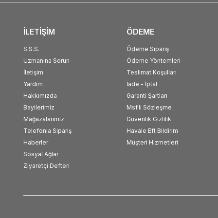
İLETİŞİM
ÖDEME
S.S.S.
Ödeme Sipariş
Uzmanına Sorun
Ödeme Yöntemleri
İletişim
Teslimat Koşulları
Yardım
İade - İptal
Hakkımızda
Garanti Şartları
Bayilerimiz
Msf.li Sözleşme
Mağazalarımız
Güvenlik Gizlilik
Telefonla Sipariş
Havale Eft Bildirim
Haberler
Müşteri Hizmetleri
Sosyal Ağlar
Ziyaretçi Defteri