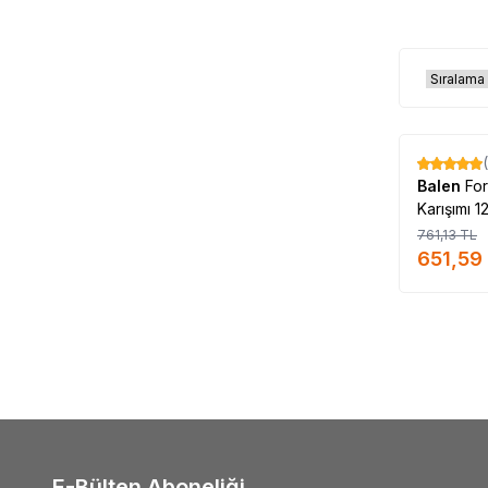
%
14
Balen
For
Karışımı 1
761,13
TL
651,59
E-Bülten Aboneliği