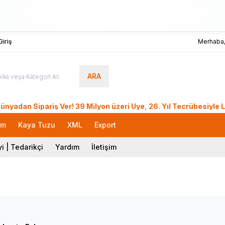
iriş
Merhaba
ARA
pariş Ver! 39 Milyon üzeri Üye, 26. Yıl Tecrübesiyle LokmanA
rm
Kaya Tuzu
XML
Export
i | Tedarikçi
Yardım
İletişim