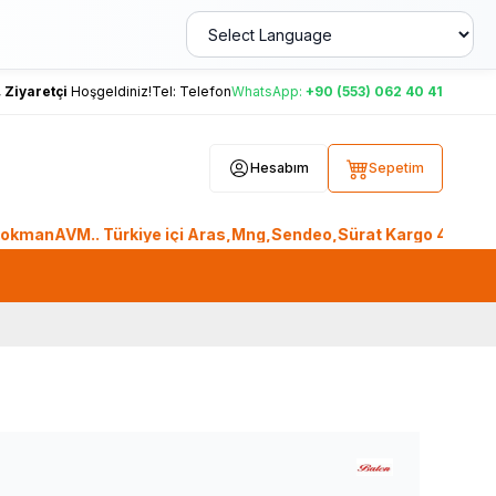
,
Ziyaretçi
Hoşgeldiniz!
Tel:
Telefon
WhatsApp:
+90 (553) 062 40 41
Hesabım
Sepetim
VM.. Türkiye içi Aras,Mng,Sendeo,Sürat Kargo 400TL üzeri, Pt