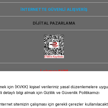
İNTERNETTE GÜVENLİ ALIŞVERİŞ
DİJİTAL PAZARLAMA
LokmanAVM
lmek için
(KVKK)
kişisel verileriniz yasal düzenlemelere uyg
li detaylı bilgi almak için
Gizlilik ve Güvenlik
Politikamızı
ernet sitemizin çalışması için gerekli çerezler kullanılacaktı