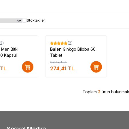
Stoktakiler
(2)
(2)
%
17
 Men Bitki
Balen
Ginkgo Biloba 60
20 Kapsül
Tablet
329,29
TL
TL
274,41
TL
Toplam
2
ürün bulunmakt
Sosyal Medya