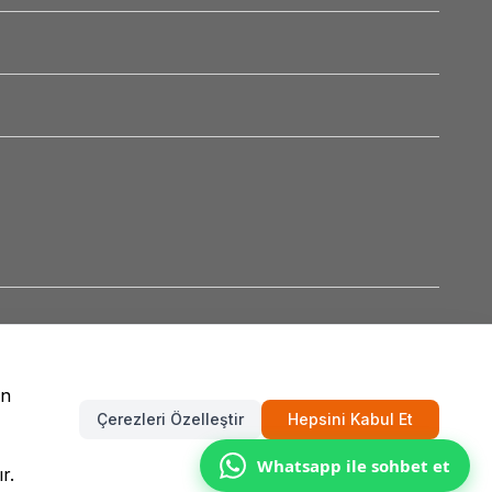
un
Çerezleri Özelleştir
Hepsini Kabul Et
Whatsapp ile sohbet et
r.