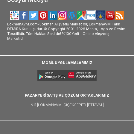
LokmanAVM.com-Lokman Alışveriş Market bir, LokmanAVM Tarık
DEMİRA Kuruluşudur. © Copyright 2001-2026 Marka, Logo ve Resim
Tescillidir. Tüm Hakları Saklıdır! %100Yerli - Online Alışveriş
Marketidir.
MOBİL UYGULAMALARIMIZ
PAZARYERİ SATIŞ VE ÇÖZÜM ORTAKLARIMIZ
N11 |
LOKMANAVM |
ÇIÇEKSEPETI |
PTTAVM |