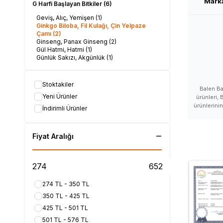
Mark
G Harfi Başlayan Bitkiler
(6)
Geviş, Alıç, Yemişen
(1)
Ginkgo Biloba, Fil Kulağı, Çin Yelpaze
Çamı
(2)
Ginseng, Panax Ginseng
(2)
Gül Hatmi, Hatmi
(1)
Günlük Sakızı, Akgünlük
(1)
Stoktakiler
Balen Ba
Yeni Ürünler
ürünleri, 
ürünlerinin
İndirimli Ürünler
satan yer, 
Balen h
kullananlar,
Fiyat Aralığı
bir marka, B
zararları, B
nerede sa
alabilir
açıklamala
ürünü sat
274 TL - 350 TL
nerelerde 
350 TL - 425 TL
425 TL - 501 TL
#LokmanAVM #B
#Balen_markası_
501 TL - 576 TL