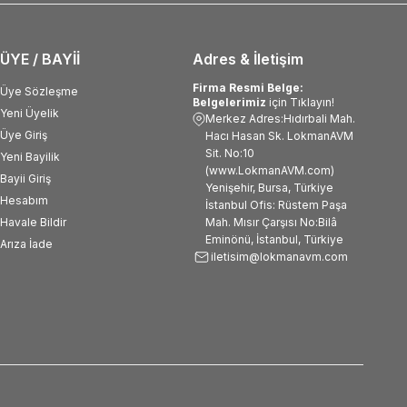
ÜYE / BAYİİ
Adres & İletişim
Firma Resmi Belge:
Üye Sözleşme
Belgelerimiz
için Tıklayın!
Yeni Üyelik
Merkez Adres:Hıdırbali Mah.
Üye Giriş
Hacı Hasan Sk. LokmanAVM
Sit. No:10
Yeni Bayilik
(www.LokmanAVM.com)
Bayii Giriş
Yenişehir, Bursa, Türkiye
Hesabım
İstanbul Ofis: Rüstem Paşa
Havale Bildir
Mah. Mısır Çarşısı No:Bilâ
Eminönü, İstanbul, Türkiye
Arıza İade
iletisim@lokmanavm.com