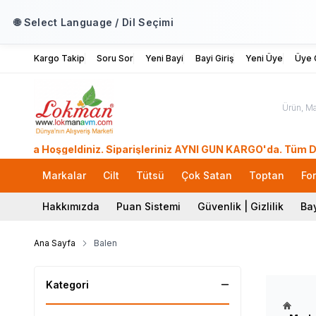
🌐 Select Language / Dil Seçimi
Kargo Takip
Soru Sor
Yeni Bayi
Bayi Giriş
Yeni Üye
Üye G
şgeldiniz. Siparişleriniz AYNI GÜN KARGO'da. Tüm Dünyadan Si
Markalar
Cilt
Tütsü
Çok Satan
Toptan
Fo
Hakkımızda
Puan Sistemi
Güvenlik | Gizlilik
Bay
Ana Sayfa
Balen
Kategori