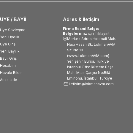
ÜYE / BAYİİ
Adres & İletişim
Firma Resmi Belge:
Üye Sözleşme
Belgelerimiz
için Tıklayın!
Yeni Üyelik
Merkez Adres:Hıdırbali Mah.
Üye Giriş
Hacı Hasan Sk. LokmanAVM
Sit. No:10
Yeni Bayilik
(www.LokmanAVM.com)
Bayii Giriş
Yenişehir, Bursa, Türkiye
Hesabım
İstanbul Ofis: Rüstem Paşa
Havale Bildir
Mah. Mısır Çarşısı No:Bilâ
Eminönü, İstanbul, Türkiye
Arıza İade
iletisim@lokmanavm.com