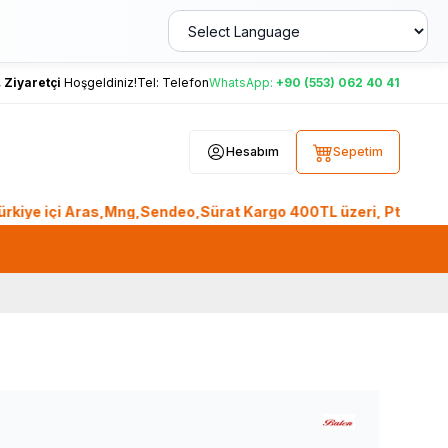
,
Ziyaretçi
Hoşgeldiniz!
Tel:
Telefon
WhatsApp:
+90 (553) 062 40 41
Hesabım
Sepetim
çi Aras,Mng,Sendeo,Sürat Kargo 400TL üzeri, Ptt Kargo 2.000T