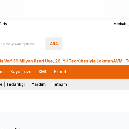
iriş
Merhaba
ARA
Milyon üzeri Üye, 26. Yıl Tecrübesiyle LokmanAVM.. Türkiye i
rm
Kaya Tuzu
XML
Export
i | Tedarikçi
Yardım
İletişim