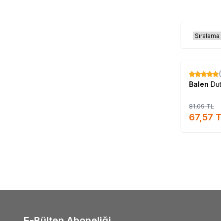
%
17
Balen
Du
81,09
TL
67,57
T
E-Bülten Aboneliği