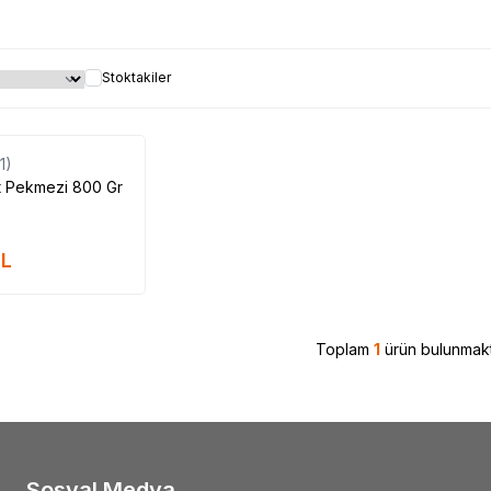
Stoktakiler
Tükendi
(1)
t Pekmezi 800 Gr
L
Toplam
1
ürün bulunmakt
Sosyal Medya