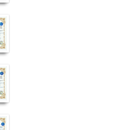
#Balen_kullanımı #Balen_faydalı_mı #Balen_faydaları_