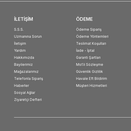
İLETİŞİM
ÖDEME
S.S.S.
Ödeme Sipariş
Uzmanına Sorun
Ödeme Yöntemleri
İletişim
Teslimat Koşulları
Yardım
İade - İptal
Hakkımızda
Garanti Şartları
Bayilerimiz
Msf.li Sözleşme
Mağazalarımız
Güvenlik Gizlilik
Telefonla Sipariş
Havale Eft Bildirim
Haberler
Müşteri Hizmetleri
Sosyal Ağlar
Ziyaretçi Defteri