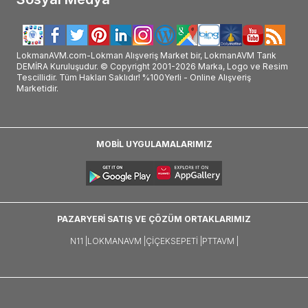
LokmanAVM.com-Lokman Alışveriş Market bir, LokmanAVM Tarık
DEMİRA Kuruluşudur. © Copyright 2001-2026 Marka, Logo ve Resim
Tescillidir. Tüm Hakları Saklıdır! %100Yerli - Online Alışveriş
Marketidir.
MOBİL UYGULAMALARIMIZ
PAZARYERİ SATIŞ VE ÇÖZÜM ORTAKLARIMIZ
N11 |
LOKMANAVM |
ÇIÇEKSEPETI |
PTTAVM |