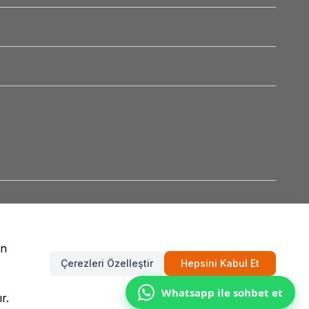
un
Çerezleri Özelleştir
Hepsini Kabul Et
Whatsapp ile sohbet et
r.