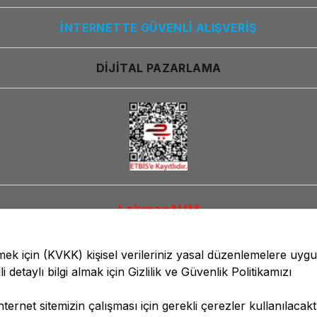
İNTERNETTE GÜVENLİ ALIŞVERİŞ
DİJİTAL PAZARLAMA
LokmanAVM
lmek için
(KVKK)
kişisel verileriniz yasal düzenlemelere uyg
li detaylı bilgi almak için
Gizlilik ve Güvenlik
Politikamızı
ernet sitemizin çalışması için gerekli çerezler kullanılacaktı