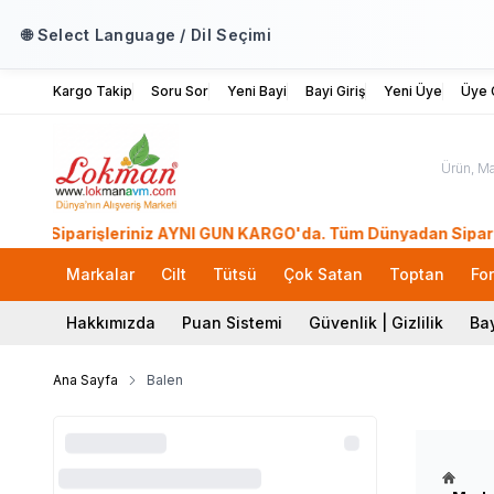
🌐 Select Language / Dil Seçimi
Kargo Takip
Soru Sor
Yeni Bayi
Bayi Giriş
Yeni Üye
Üye G
arişleriniz AYNI GÜN KARGO'da. Tüm Dünyadan Sipariş Ver! 39 
Markalar
Cilt
Tütsü
Çok Satan
Toptan
Fo
Hakkımızda
Puan Sistemi
Güvenlik | Gizlilik
Bay
Ana Sayfa
Balen