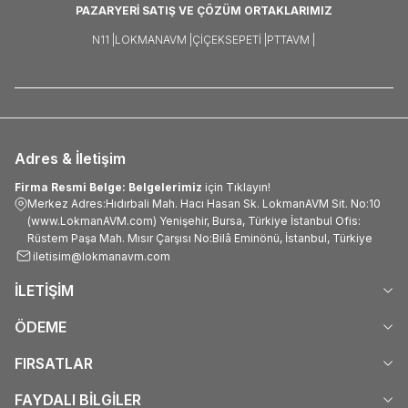
PAZARYERİ SATIŞ VE ÇÖZÜM ORTAKLARIMIZ
N11 |
LOKMANAVM |
ÇIÇEKSEPETI |
PTTAVM |
Adres & İletişim
Firma Resmi Belge: Belgelerimiz
için Tıklayın!
Merkez Adres:Hıdırbali Mah. Hacı Hasan Sk. LokmanAVM Sit. No:10
(www.LokmanAVM.com) Yenişehir, Bursa, Türkiye İstanbul Ofis:
Rüstem Paşa Mah. Mısır Çarşısı No:Bilâ Eminönü, İstanbul, Türkiye
iletisim@lokmanavm.com
İLETİŞİM
ÖDEME
FIRSATLAR
FAYDALI BİLGİLER