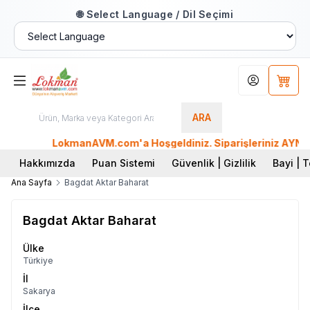
🌐 Select Language / Dil Seçimi
Hesabım
Sepet
ARA
LokmanAVM.com'a Hoşgeldiniz. Siparişleriniz AYNI GÜ
Hakkımızda
Puan Sistemi
Güvenlik | Gizlilik
Bayi | T
Ana Sayfa
Bagdat Aktar Baharat
Bagdat Aktar Baharat
Ülke
Türkiye
İl
Sakarya
İlçe