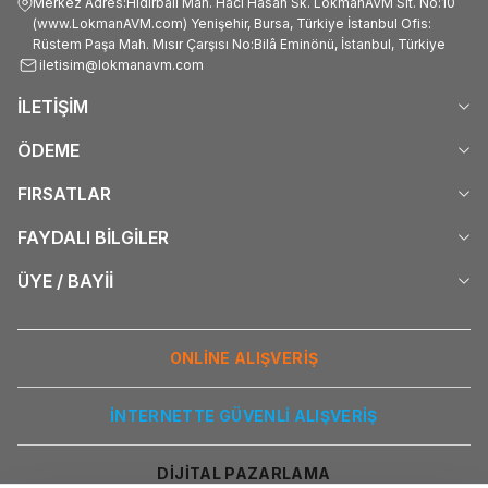
Merkez Adres:Hıdırbali Mah. Hacı Hasan Sk. LokmanAVM Sit. No:10
(www.LokmanAVM.com) Yenişehir, Bursa, Türkiye İstanbul Ofis:
Rüstem Paşa Mah. Mısır Çarşısı No:Bilâ Eminönü, İstanbul, Türkiye
iletisim@lokmanavm.com
İLETİŞİM
ÖDEME
FIRSATLAR
FAYDALI BİLGİLER
ÜYE / BAYİİ
ONLİNE ALIŞVERİŞ
İNTERNETTE GÜVENLİ ALIŞVERİŞ
DİJİTAL PAZARLAMA