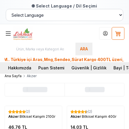
🌐 Select Language / Dil Seçimi
Hesabım
Sepet
ARA
.. Türkiye içi Aras,Mng,Sendeo,Sürat Kargo 400TL üzeri, Ptt 
Hakkımızda
Puan Sistemi
Güvenlik | Gizlilik
Bayi | T
Ana Sayfa
Akzer
Tükendi
Tükendi
(2)
(2)
Akzer
Bitkisel Karışım 210Gr
Akzer
Bitkisel Karışım 40Gr
46,76
TL
14,03
TL