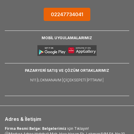
02247734041
MOBİL UYGULAMALARIMIZ
PAZARYERİ SATIŞ VE ÇÖZÜM ORTAKLARIMIZ
N11 |
LOKMANAVM |
ÇIÇEKSEPETI |
PTTAVM |
Adres & İletişim
Firma Resmi Belge: Belgelerimiz
için Tıklayın!
Merkez Adres:Hıdırbali Mah. Hacı Hasan Sk. LokmanAVM Sit. No:10