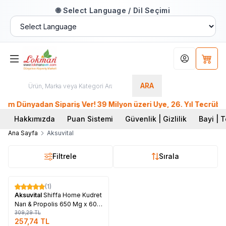
🌐 Select Language / Dil Seçimi
Hesabım
Sepet
ARA
 Dünyadan Sipariş Ver! 39 Milyon üzeri Üye, 26. Yıl Tecrübesi
Hakkımızda
Puan Sistemi
Güvenlik | Gizlilik
Bayi | T
Ana Sayfa
Aksuvital
Filtrele
Sırala
Tükendi
(1)
%
17
Aksuvital
Shiffa Home Kudret
Narı & Propolis 650 Mg x 60
Kapsül
309,29
TL
257,74
TL