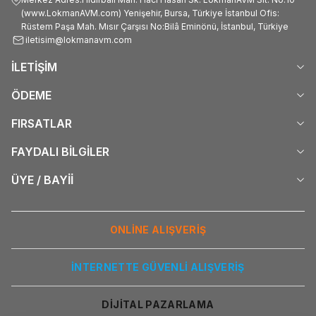
(www.LokmanAVM.com) Yenişehir, Bursa, Türkiye İstanbul Ofis:
Rüstem Paşa Mah. Mısır Çarşısı No:Bilâ Eminönü, İstanbul, Türkiye
iletisim@lokmanavm.com
İLETİŞİM
ÖDEME
FIRSATLAR
FAYDALI BİLGİLER
ÜYE / BAYİİ
ONLİNE ALIŞVERİŞ
İNTERNETTE GÜVENLİ ALIŞVERİŞ
DİJİTAL PAZARLAMA