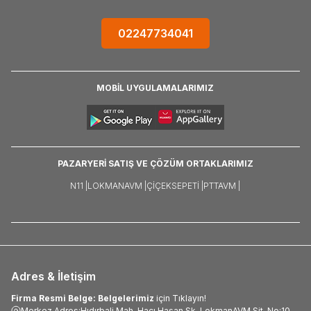
02247734041
MOBİL UYGULAMALARIMIZ
PAZARYERİ SATIŞ VE ÇÖZÜM ORTAKLARIMIZ
N11 |
LOKMANAVM |
ÇIÇEKSEPETI |
PTTAVM |
Adres & İletişim
Firma Resmi Belge: Belgelerimiz
için Tıklayın!
Merkez Adres:Hıdırbali Mah. Hacı Hasan Sk. LokmanAVM Sit. No:10