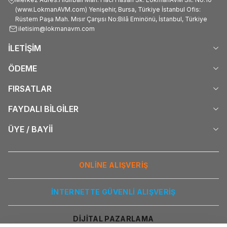
(www.LokmanAVM.com) Yenişehir, Bursa, Türkiye İstanbul Ofis:
Rüstem Paşa Mah. Mısır Çarşısı No:Bilâ Eminönü, İstanbul, Türkiye
iletisim@lokmanavm.com
İLETİŞİM
ÖDEME
FIRSATLAR
FAYDALI BİLGİLER
ÜYE / BAYİİ
ONLİNE ALIŞVERİŞ
İNTERNETTE GÜVENLİ ALIŞVERİŞ
DİJİTAL PAZARLAMA