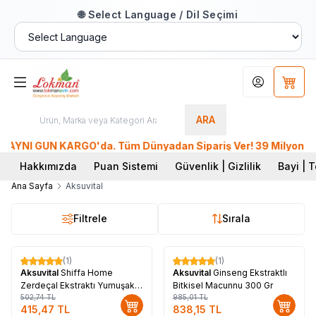
🌐 Select Language / Dil Seçimi
Hesabım
Sepet
ARA
AYNI GÜN KARGO'da. Tüm Dünyadan Sipariş Ver! 39 Milyon üzeri
Hakkımızda
Puan Sistemi
Güvenlik | Gizlilik
Bayi | T
Ana Sayfa
Aksuvital
Filtrele
Sırala
(1)
(1)
%
17
%
15
Aksuvital
Shiffa Home
Aksuvital
Ginseng Ekstraktlı
Zerdeçal Ekstraktı Yumuşak
Bitkisel Macunnu 300 Gr
1300 Mg x 30 Kapsül
502,74
TL
985,01
TL
415,47
TL
838,15
TL