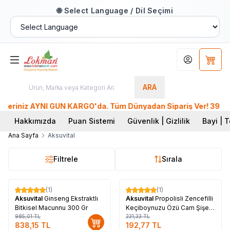
🌐 Select Language / Dil Seçimi
Hesabım
Sepet
ARA
eriniz AYNI GÜN KARGO'da. Tüm Dünyadan Sipariş Ver! 39 Milyon
Hakkımızda
Puan Sistemi
Güvenlik | Gizlilik
Bayi | T
Ana Sayfa
Aksuvital
Filtrele
Sırala
Tükendi
(1)
(1)
%
15
%
17
Aksuvital
Ginseng Ekstraktlı
Aksuvital
Propolisli Zencefilli
Bitkisel Macunnu 300 Gr
Keçiboynuzu Özü Cam Şişe
985,01
TL
350 Gr
231,33
TL
838,15
TL
192,77
TL