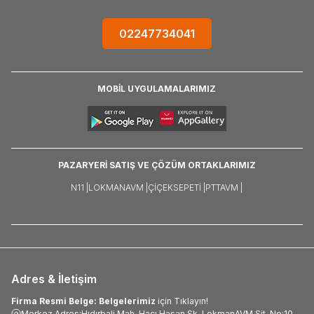
02247734041
MOBİL UYGULAMALARIMIZ
PAZARYERİ SATIŞ VE ÇÖZÜM ORTAKLARIMIZ
N11 |
LOKMANAVM |
ÇIÇEKSEPETI |
PTTAVM |
Adres & İletişim
Firma Resmi Belge: Belgelerimiz
için Tıklayın!
Merkez Adres:Hıdırbali Mah. Hacı Hasan Sk. LokmanAVM Sit. No:10