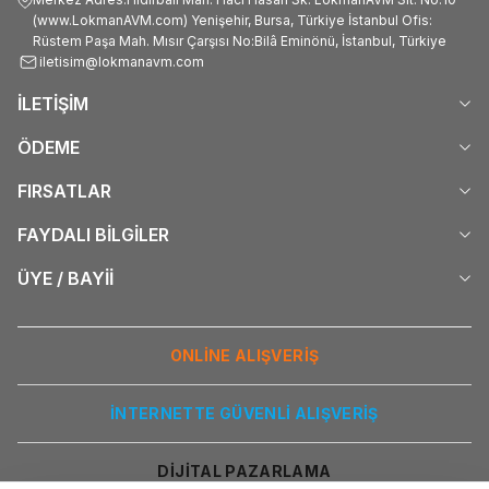
(www.LokmanAVM.com) Yenişehir, Bursa, Türkiye İstanbul Ofis:
Rüstem Paşa Mah. Mısır Çarşısı No:Bilâ Eminönü, İstanbul, Türkiye
iletisim@lokmanavm.com
İLETİŞİM
ÖDEME
FIRSATLAR
FAYDALI BİLGİLER
ÜYE / BAYİİ
ONLİNE ALIŞVERİŞ
İNTERNETTE GÜVENLİ ALIŞVERİŞ
DİJİTAL PAZARLAMA