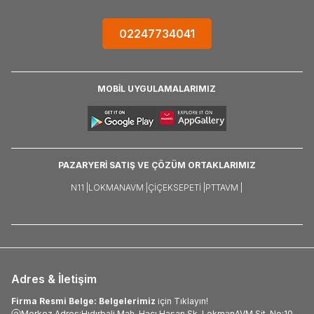
02247734041
MOBİL UYGULAMALARIMIZ
PAZARYERİ SATIŞ VE ÇÖZÜM ORTAKLARIMIZ
N11 |
LOKMANAVM |
ÇIÇEKSEPETI |
PTTAVM |
Adres & İletişim
Firma Resmi Belge: Belgelerimiz
için Tıklayın!
Merkez Adres:Hıdırbali Mah. Hacı Hasan Sk. LokmanAVM Sit. No:10