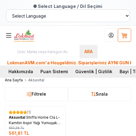
🌐 Select Language / Dil Seçimi
Hesabım
Sepet
ARA
LokmanAVM.com'a Hoşgeldiniz. Siparişleriniz AYNI GÜN KARGO
Hakkımızda
Puan Sistemi
Güvenlik | Gizlilik
Bayi | T
Ana Sayfa
Aksuvital
Filtrele
Sırala
Tükendi
(1)
%
14
Aksuvital
Shiffa Home Cla L-
Karnitin Aspir Yağı Yumuşak
1000 Mg x 100 Kapsül
653,39
TL
561,81
TL