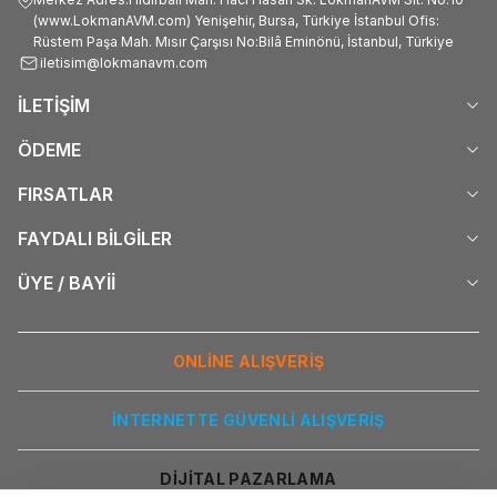
(www.LokmanAVM.com) Yenişehir, Bursa, Türkiye İstanbul Ofis:
Rüstem Paşa Mah. Mısır Çarşısı No:Bilâ Eminönü, İstanbul, Türkiye
iletisim@lokmanavm.com
İLETİŞİM
ÖDEME
FIRSATLAR
FAYDALI BİLGİLER
ÜYE / BAYİİ
ONLİNE ALIŞVERİŞ
İNTERNETTE GÜVENLİ ALIŞVERİŞ
DİJİTAL PAZARLAMA