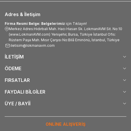
Adres & İletişim
Firma Resmi Belge: Belgelerimiz
için Tıklayın!
Merkez Adres:Hıdırbali Mah. Hacı Hasan Sk. LokmanAVM Sit. No:10
(www.LokmanAVM.com) Yenişehir, Bursa, Türkiye İstanbul Ofis:
Rüstem Paşa Mah. Mısır Çarşısı No:Bilâ Eminönü, İstanbul, Türkiye
iletisim@lokmanavm.com
İLETİŞİM
ÖDEME
FIRSATLAR
FAYDALI BİLGİLER
ÜYE / BAYİİ
ONLİNE ALIŞVERİŞ