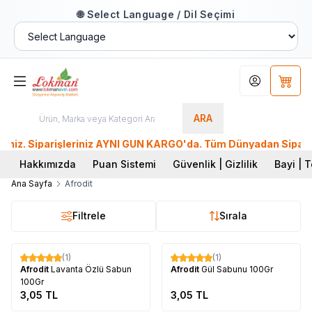
🌐 Select Language / Dil Seçimi
Hesabım
Sepet
ARA
. Siparişleriniz AYNI GÜN KARGO'da. Tüm Dünyadan Sipariş Ver
Hakkımızda
Puan Sistemi
Güvenlik | Gizlilik
Bayi | T
Ana Sayfa
Afrodit
Filtrele
Sırala
Tükendi
Tükendi
(1)
(1)
Afrodit
Lavanta Özlü Sabun
Afrodit
Gül Sabunu 100Gr
100Gr
3,05
TL
3,05
TL