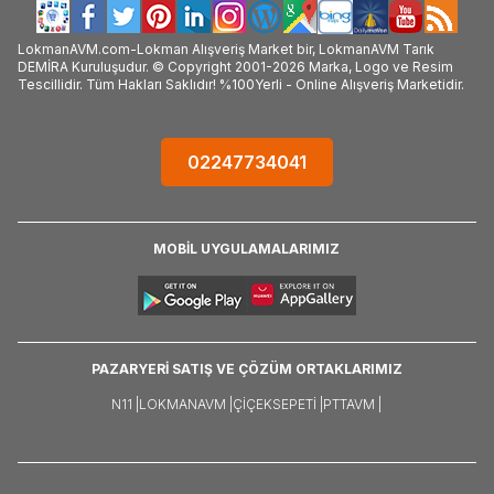
LokmanAVM.com-Lokman Alışveriş Market bir, LokmanAVM Tarık
DEMİRA Kuruluşudur. © Copyright 2001-2026 Marka, Logo ve Resim
Tescillidir. Tüm Hakları Saklıdır! %100Yerli - Online Alışveriş Marketidir.
02247734041
MOBİL UYGULAMALARIMIZ
PAZARYERİ SATIŞ VE ÇÖZÜM ORTAKLARIMIZ
N11 |
LOKMANAVM |
ÇIÇEKSEPETI |
PTTAVM |