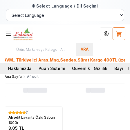
🌐 Select Language / Dil Seçimi
Hesabım
Sepet
ARA
AVM.. Türkiye içi Aras,Mng,Sendeo,Sürat Kargo 400TL üzeri, P
Hakkımızda
Puan Sistemi
Güvenlik | Gizlilik
Bayi | T
Ana Sayfa
Afrodit
Tükendi
(1)
Afrodit
Lavanta Özlü Sabun
100Gr
3,05
TL