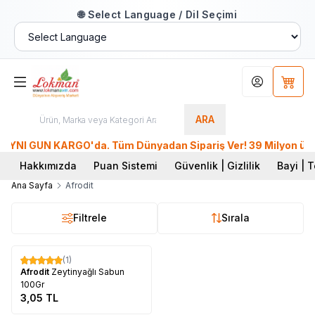
🌐 Select Language / Dil Seçimi
Hesabım
Sepet
ARA
YNI GÜN KARGO'da. Tüm Dünyadan Sipariş Ver! 39 Milyon üzeri 
Hakkımızda
Puan Sistemi
Güvenlik | Gizlilik
Bayi | T
Ana Sayfa
Afrodit
Filtrele
Sırala
Tükendi
(1)
Afrodit
Zeytinyağlı Sabun
100Gr
3,05
TL