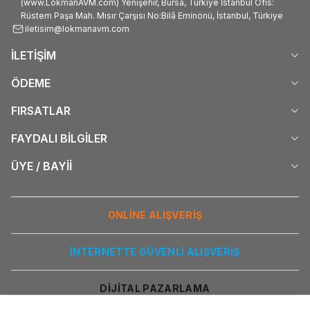
(www.LokmanAVM.com) Yenişehir, Bursa, Türkiye İstanbul Ofis:
Rüstem Paşa Mah. Mısır Çarşısı No:Bilâ Eminönü, İstanbul, Türkiye
iletisim@lokmanavm.com
İLETİŞİM
ÖDEME
FIRSATLAR
FAYDALI BİLGİLER
ÜYE / BAYİİ
ONLİNE ALIŞVERİŞ
İNTERNETTE GÜVENLİ ALIŞVERİŞ
DİJİTAL PAZARLAMA