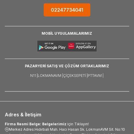
02247734041
MOBİL UYGULAMALARIMIZ
PAZARYERİ SATIŞ VE ÇÖZÜM ORTAKLARIMIZ
N11 |
LOKMANAVM |
ÇIÇEKSEPETI |
PTTAVM |
Adres & İletişim
Firma Resmi Belge: Belgelerimiz
için Tıklayın!
Merkez Adres:Hıdırbali Mah. Hacı Hasan Sk. LokmanAVM Sit. No:10