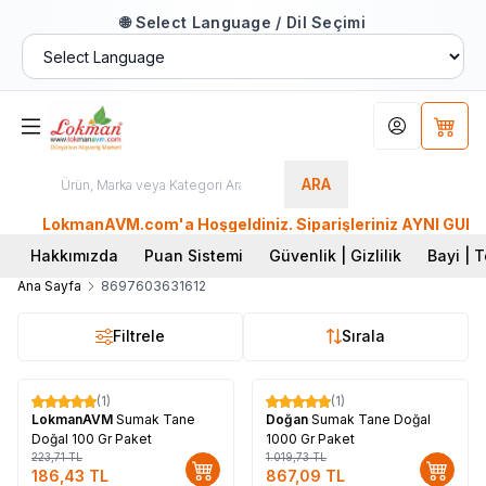
🌐 Select Language / Dil Seçimi
Hesabım
Sepet
ARA
LokmanAVM.com'a Hoşgeldiniz. Siparişleriniz AYNI GÜN KAR
Hakkımızda
Puan Sistemi
Güvenlik | Gizlilik
Bayi | T
Ana Sayfa
8697603631612
Filtrele
Sırala
(1)
(1)
%
17
%
15
LokmanAVM
Sumak Tane
Doğan
Sumak Tane Doğal
Doğal 100 Gr Paket
1000 Gr Paket
223,71
TL
1.019,73
TL
186,43
TL
867,09
TL