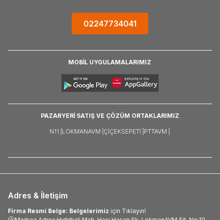
02247734041
MOBİL UYGULAMALARIMIZ
PAZARYERİ SATIŞ VE ÇÖZÜM ORTAKLARIMIZ
N11 |
LOKMANAVM |
ÇIÇEKSEPETI |
PTTAVM |
Adres & İletişim
Firma Resmi Belge: Belgelerimiz
için Tıklayın!
Merkez Adres:Hıdırbali Mah. Hacı Hasan Sk. LokmanAVM Sit. No:10