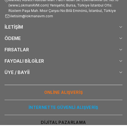
(www.LokmanAVM.com) Yenişehir, Bursa, Türkiye İstanbul Ofis:
Rüstem Paşa Mah. Mısır Çarşısı No:Bilâ Eminönü, İstanbul, Türkiye
iletisim@lokmanavm.com
İLETİŞİM
ÖDEME
FIRSATLAR
FAYDALI BİLGİLER
ÜYE / BAYİİ
ONLİNE ALIŞVERİŞ
İNTERNETTE GÜVENLİ ALIŞVERİŞ
DİJİTAL PAZARLAMA