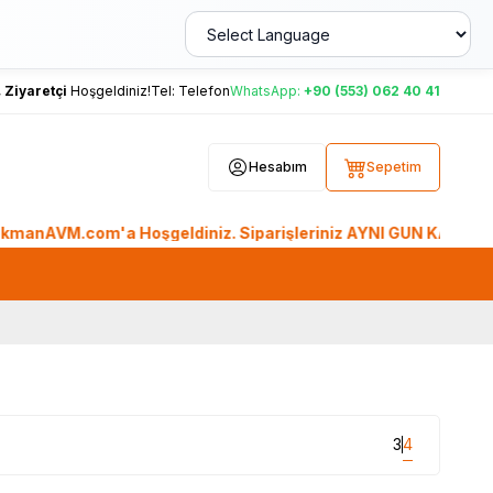
,
Ziyaretçi
Hoşgeldiniz!
Tel:
Telefon
WhatsApp:
+90 (553) 062 40 41
Hesabım
Sepetim
VM.com'a Hoşgeldiniz. Siparişleriniz AYNI GÜN KARGO'da. Tüm 
3
4