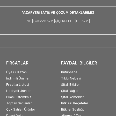
PAZARYERİ SATIŞ VE ÇÖZÜM ORTAKLARIMIZ
N11 |
LOKMANAVM |
ÇIÇEKSEPETI |
PTTAVM |
FIRSATLAR
FAYDALI BİLGİLER
Üye Ol Kazan
Kütüphane
İndirimli Ürünler
Tıbbi Nebevi
Fırsatlar Listesi
Şifalı Bitkiler
Hediyeli Ürünler
Şifalı Yağlar
Puan Sistemimiz
Şifalı Yemekler
Toptan Satılanlar
Bitkisel Reçeteler
Çok Satılan Ürünler
Bitkiler Sözlüğü
Davet Yolla
Alternatif Tıp