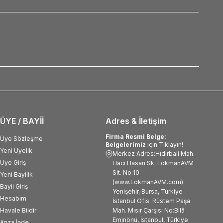
ÜYE / BAYİİ
Adres & İletişim
Firma Resmi Belge:
Üye Sözleşme
Belgelerimiz
için Tıklayın!
Yeni Üyelik
Merkez Adres:Hıdırbali Mah.
Üye Giriş
Hacı Hasan Sk. LokmanAVM
Sit. No:10
Yeni Bayilik
(www.LokmanAVM.com)
Bayii Giriş
Yenişehir, Bursa, Türkiye
Hesabım
İstanbul Ofis: Rüstem Paşa
Havale Bildir
Mah. Mısır Çarşısı No:Bilâ
Eminönü, İstanbul, Türkiye
Arıza İade